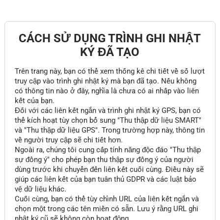
CÁCH SỬ DỤNG TRÌNH GHI NHẬT
KÝ ĐÃ TẠO
Trên trang này, bạn có thể xem thống kê chi tiết về số lượt
truy cập vào trình ghi nhật ký mà bạn đã tạo. Nếu không
có thông tin nào ở đây, nghĩa là chưa có ai nhấp vào liên
kết của bạn.
Đối với các liên kết ngắn và trình ghi nhật ký GPS, bạn có
thể kích hoạt tùy chọn bổ sung "Thu thập dữ liệu SMART"
và "Thu thập dữ liệu GPS". Trong trường hợp này, thông tin
về người truy cập sẽ chi tiết hơn.
Ngoài ra, chúng tôi cung cấp tính năng độc đáo "Thu thập
sự đồng ý" cho phép bạn thu thập sự đồng ý của người
dùng trước khi chuyển đến liên kết cuối cùng. Điều này sẽ
giúp các liên kết của bạn tuân thủ GDPR và các luật bảo
vệ dữ liệu khác.
Cuối cùng, bạn có thể tùy chỉnh URL của liên kết ngắn và
chọn một trong các tên miền có sẵn. Lưu ý rằng URL ghi
nhật ký cũ sẽ không còn hoạt động.