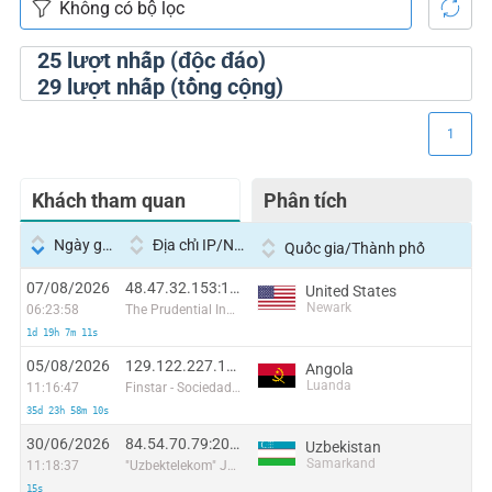
25
lượt nhấp (độc đáo)
29
lượt nhấp (tổng cộng)
1
Khách tham quan
Phân tích
Ngày giờ
Địa chỉ IP/Nhà cung cấp dịch vụ
Quốc gia/Thành phố
07/08/2026
48.47.32.153:11770
United States
Newark
06:23:58
The Prudential Insurance Company of America
1d 19h 7m 11s
05/08/2026
129.122.227.156:59434
Angola
Luanda
11:16:47
Finstar - Sociedade de Investimento e Participacoes S.A
35d 23h 58m 10s
30/06/2026
84.54.70.79:20868
Uzbekistan
Samarkand
11:18:37
"Uzbektelekom" Joint Stock Company
15s