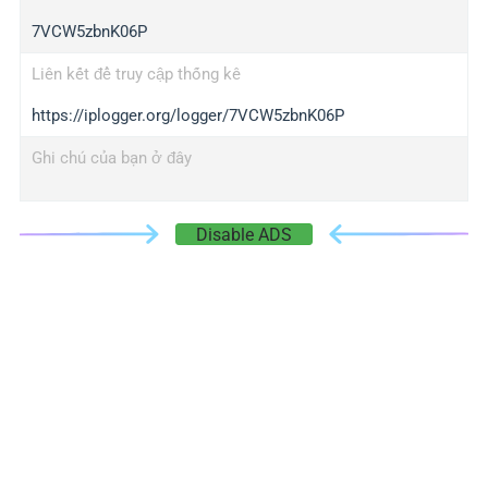
7VCW5zbnK06P
Liên kết để truy cập thống kê
https://iplogger.org/logger/7VCW5zbnK06P
Ghi chú của bạn ở đây
Disable ADS