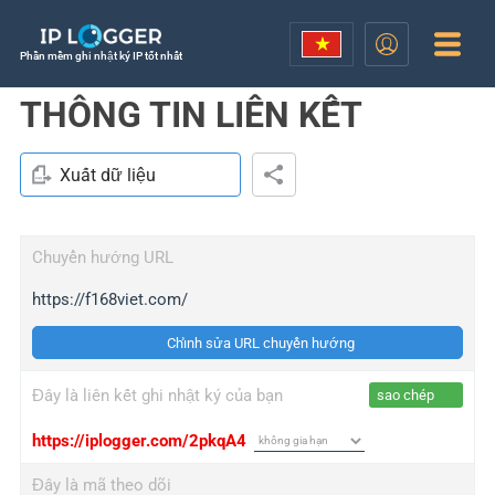
Phần mềm ghi nhật ký IP tốt nhất
THÔNG TIN LIÊN KẾT
Xuất dữ liệu
Chuyển hướng URL
https://f168viet.com/
Chỉnh sửa URL chuyển hướng
Đây là liên kết ghi nhật ký của bạn
sao chép
https://iplogger.com/2pkqA4
Đây là mã theo dõi