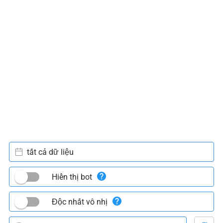
tất cả dữ liệu
Hiển thị bot
Độc nhất vô nhị