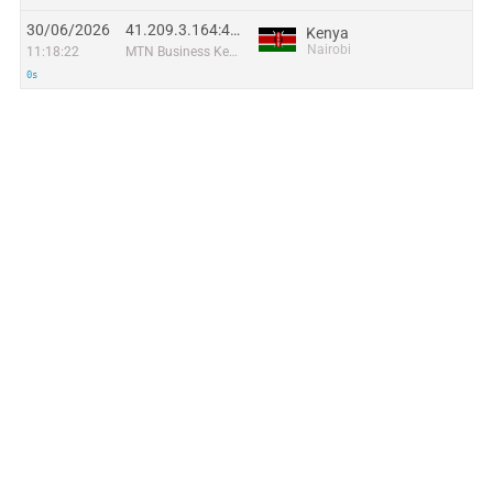
30/06/2026
41.209.3.164:49086
Kenya
Nairobi
11:18:22
MTN Business Kenya
0s