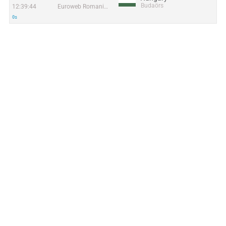
Budaörs
12:39:44
Euroweb Romania S.R.L.
0s