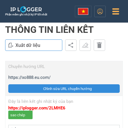
Phần mềm ghi nhật ký IP tốt nhất
THÔNG TIN LIÊN KẾT
Xuất dữ liệu
Chuyển hướng URL
https://xo888.eu.com/
Chỉnh sửa URL chuyển hướng
Đây là liên kết ghi nhật ký của bạn
https://iplogger.com/2LMHE6
sao chép