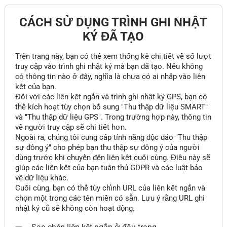
CÁCH SỬ DỤNG TRÌNH GHI NHẬT
KÝ ĐÃ TẠO
Trên trang này, bạn có thể xem thống kê chi tiết về số lượt
truy cập vào trình ghi nhật ký mà bạn đã tạo. Nếu không
có thông tin nào ở đây, nghĩa là chưa có ai nhấp vào liên
kết của bạn.
Đối với các liên kết ngắn và trình ghi nhật ký GPS, bạn có
thể kích hoạt tùy chọn bổ sung "Thu thập dữ liệu SMART"
và "Thu thập dữ liệu GPS". Trong trường hợp này, thông tin
về người truy cập sẽ chi tiết hơn.
Ngoài ra, chúng tôi cung cấp tính năng độc đáo "Thu thập
sự đồng ý" cho phép bạn thu thập sự đồng ý của người
dùng trước khi chuyển đến liên kết cuối cùng. Điều này sẽ
giúp các liên kết của bạn tuân thủ GDPR và các luật bảo
vệ dữ liệu khác.
Cuối cùng, bạn có thể tùy chỉnh URL của liên kết ngắn và
chọn một trong các tên miền có sẵn. Lưu ý rằng URL ghi
nhật ký cũ sẽ không còn hoạt động.