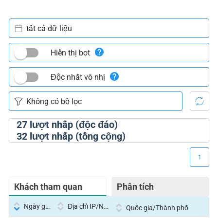
tất cả dữ liệu
Hiển thị bot
Độc nhất vô nhị
27
lượt nhấp (độc đáo)
32
lượt nhấp (tổng cộng)
1
Khách tham quan
Phân tích
Ngày giờ
Địa chỉ IP/Nhà cung cấp dịch vụ
Quốc gia/Thành phố