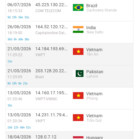
06/07/2026
45.225.130.22:55953
Brazil
Cachoeira Grande
18:15:33
COM TELECOM
9d 23h 56m 33s
26/06/2026
164.52.120.12:27433
India
New Delhi
18:19:00
Capitalonline Data Service (HK) Co
36d 6h 49m 38s
21/05/2026
14.184.193.69:54401
Vietnam
Tân An
11:29:22
VNPT
13s
21/05/2026
203.128.20.221:55872
Pakistan
Lahore
11:29:09
Brain
8d 10h 8m 23s
13/05/2026
14.160.17.195:50720
Vietnam
Phùng
01:20:46
VNPT-VNNIC
10s
13/05/2026
14.231.11.79:45310
Vietnam
Trâu Quỳ
01:20:36
VNPT
24d 12h 40m 52s
18/04/2026
128.0.7.12
Hungary