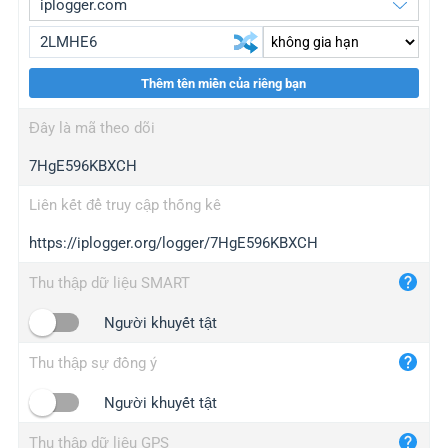
Thêm tên miền của riêng bạn
iplogger.org
upgrade
Đây là mã theo dõi
wl.gl
upgrade
7HgE596KBXCH
ed.tc
upgrade
bc.ax
upgrade
Liên kết để truy cập thống kê
https://iplogger.org/logger/7HgE596KBXCH
iplogger.com
maper.info
Thu thập dữ liệu SMART
iplogger.co
Người khuyết tật
2no.co
Thu thập sự đồng ý
yip.su
iplogger.info
Người khuyết tật
iplog.co
Thu thập dữ liệu GPS