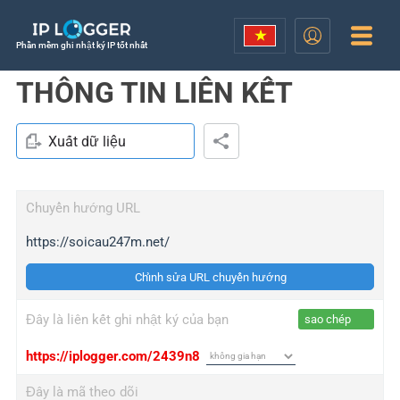
Phần mềm ghi nhật ký IP tốt nhất
THÔNG TIN LIÊN KẾT
Xuất dữ liệu
Chuyển hướng URL
https://soicau247m.net/
Chỉnh sửa URL chuyển hướng
Đây là liên kết ghi nhật ký của bạn
sao chép
https://iplogger.com/2439n8
Đây là mã theo dõi