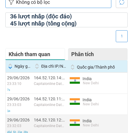
36
lượt nhấp (độc đáo)
45
lượt nhấp (tổng cộng)
1
Khách tham quan
Phân tích
Ngày giờ
Địa chỉ IP/Nhà cung cấp dịch vụ
Quốc gia/Thành phố
29/06/2026
164.52.120.14:20691
India
New Delhi
23:33:10
Capitalonline Data Service (HK) Co
7s
29/06/2026
164.52.120.11:31819
India
New Delhi
23:33:03
Capitalonline Data Service (HK) Co
1m
29/06/2026
164.52.120.12:40860
India
New Delhi
23:32:03
Capitalonline Data Service (HK) Co
45d 5h 21m 20s