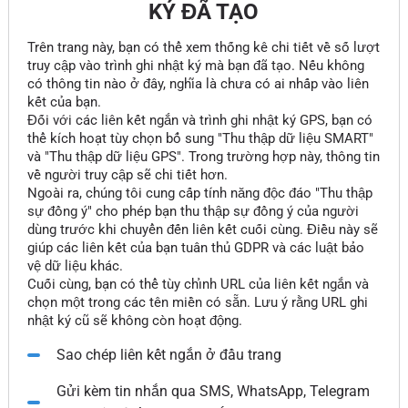
KÝ ĐÃ TẠO
Trên trang này, bạn có thể xem thống kê chi tiết về số lượt
truy cập vào trình ghi nhật ký mà bạn đã tạo. Nếu không
có thông tin nào ở đây, nghĩa là chưa có ai nhấp vào liên
kết của bạn.
Đối với các liên kết ngắn và trình ghi nhật ký GPS, bạn có
thể kích hoạt tùy chọn bổ sung "Thu thập dữ liệu SMART"
và "Thu thập dữ liệu GPS". Trong trường hợp này, thông tin
về người truy cập sẽ chi tiết hơn.
Ngoài ra, chúng tôi cung cấp tính năng độc đáo "Thu thập
sự đồng ý" cho phép bạn thu thập sự đồng ý của người
dùng trước khi chuyển đến liên kết cuối cùng. Điều này sẽ
giúp các liên kết của bạn tuân thủ GDPR và các luật bảo
vệ dữ liệu khác.
Cuối cùng, bạn có thể tùy chỉnh URL của liên kết ngắn và
chọn một trong các tên miền có sẵn. Lưu ý rằng URL ghi
nhật ký cũ sẽ không còn hoạt động.
Sao chép liên kết ngắn ở đầu trang
Gửi kèm tin nhắn qua SMS, WhatsApp, Telegram