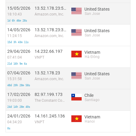
15/05/2026
13.52.178.23:52578
United States
San Jose
18:10:43
Amazon.com, Inc.
1d 6h 46m 28s
14/05/2026
13.52.178.23:36420
United States
San Jose
11:24:15
Amazon.com, Inc.
15d 3h 43m 11s
29/04/2026
14.232.66.197
Vietnam
Hà Đông
07:41:04
VNPT
21d 16h 9m 6s
07/04/2026
13.52.178.23
United States
San Jose
15:31:58
Amazon.com, Inc.
48d 20h 28m 58s
17/02/2026
82.97.199.173
Chile
Santiago
19:03:00
The Constant Company, LLC
24d 14h 28m 40s
24/01/2026
14.161.245.136
Vietnam
Hanoi
04:34:20
VNPT
0s