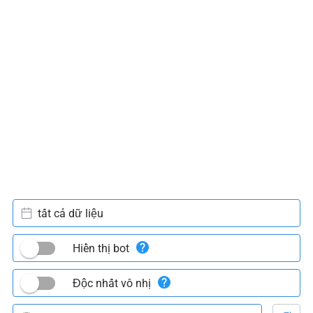
tất cả dữ liệu
Hiển thị bot
Độc nhất vô nhị