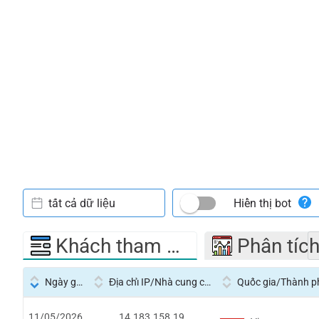
tất cả dữ liệu
Hiển thị bot
Khách tham quan
Phân tíc
Ngày giờ
Địa chỉ IP/Nhà cung cấp dịch vụ
Quốc gia/Thành p
11/05/2026
14.183.158.19