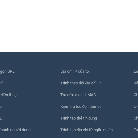
 gọn URL
Địa chỉ IP của tôi
Li
rí
Trình theo dõi địa chỉ IP
Bá
 điện thoại
Tra cứu địa chỉ MAC
Ch
õi
Kiểm tra tốc độ internet
Đi
L
Trình tạo thẻ tín dụng
Ch
Thanh người dùng
Trình tạo địa chỉ IP ngẫu nhiên
Tu