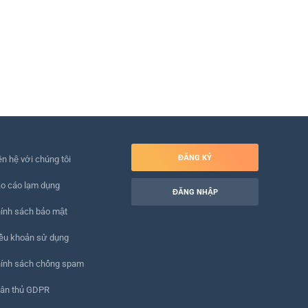
ĐĂNG KÝ
ên hệ với chúng tôi
o cáo lạm dụng
ĐĂNG NHẬP
ính sách bảo mật
ều khoản sử dụng
ính sách chống spam
ân thủ GDPR