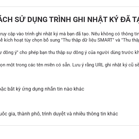
ÁCH SỬ DỤNG TRÌNH GHI NHẬT KÝ ĐÃ T
 truy cập vào trình ghi nhật ký mà bạn đã tạo. Nếu không có thông ti
thể kích hoạt tùy chọn bổ sung "Thu thập dữ liệu SMART" và "Thu thậ
ự đồng ý" cho phép bạn thu thập sự đồng ý của người dùng trước khi
họn một trong các tên miền có sẵn. Lưu ý rằng URL ghi nhật ký cũ 
ặc bất kỳ ứng dụng nhắn tin nào khác
ốc gia, thành phố, trình duyệt và nhiều thông tin khác