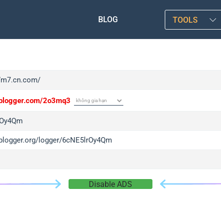
BLOG
TOOLS
/7m7.cn.com/
/iplogger.com/2o3mq3
rOy4Qm
/iplogger.org/logger/6cNE5lrOy4Qm
Disable ADS