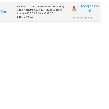
Thông tin chi
Mozilla/5.0 (Windows NT 10.0; Win64; x64)
tiết
AppleWebKit/537.36 (KHTML, like Gecko)
y4Qm/
Chrome/135.0.0.0 Safari/537.36
Edg/135.0.0.0
Độ chính xác: IP