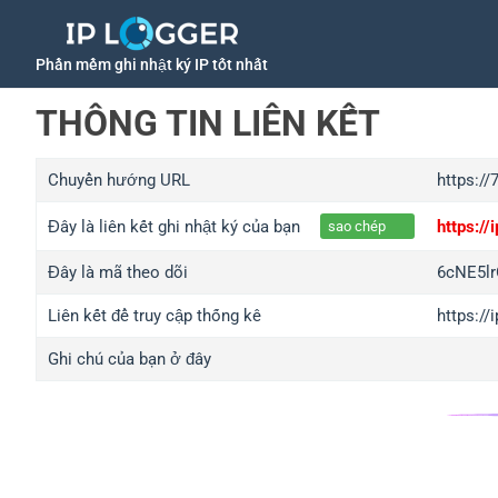
Phần mềm ghi nhật ký IP tốt nhất
THÔNG TIN LIÊN KẾT
Chuyển hướng URL
https:/
Đây là liên kết ghi nhật ký của bạn
https:/
sao chép
Đây là mã theo dõi
6cNE5l
Liên kết để truy cập thống kê
https:/
Ghi chú của bạn ở đây