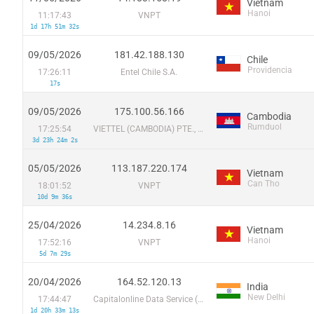
Vietnam
Hanoi
11:17:43
VNPT
1d 17h 51m 32s
09/05/2026
181.42.188.130
Chile
Providencia
17:26:11
Entel Chile S.A.
17s
09/05/2026
175.100.56.166
Cambodia
Rumduol
17:25:54
VIETTEL (CAMBODIA) PTE., LTD
3d 23h 24m 2s
05/05/2026
113.187.220.174
Vietnam
Can Tho
18:01:52
VNPT
10d 9m 36s
25/04/2026
14.234.8.16
Vietnam
Hanoi
17:52:16
VNPT
5d 7m 29s
20/04/2026
164.52.120.13
India
New Delhi
17:44:47
Capitalonline Data Service (HK) Co
1d 20h 33m 13s