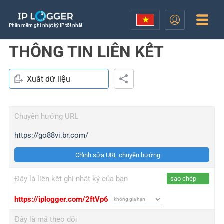
Phần mềm ghi nhật ký IP tốt nhất
THÔNG TIN LIÊN KẾT
Xuất dữ liệu
Chuyển hướng URL
https://go88vi.br.com/
Chỉnh sửa URL chuyển hướng
Đây là liên kết ghi nhật ký của bạn
sao chép
https://iplogger.com/2ftVp6
Đây là mã theo dõi