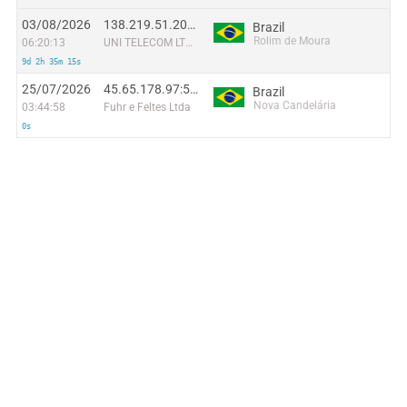
03/08/2026
138.219.51.205:17361
Brazil
Rolim de Moura
06:20:13
UNI TELECOM LTDA
9d 2h 35m 15s
25/07/2026
45.65.178.97:57200
Brazil
Nova Candelária
03:44:58
Fuhr e Feltes Ltda
0s