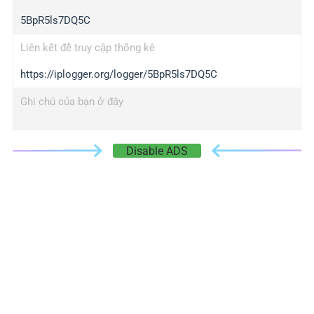
5BpR5ls7DQ5C
Liên kết để truy cập thống kê
https://iplogger.org/logger/5BpR5ls7DQ5C
Ghi chú của bạn ở đây
Disable ADS