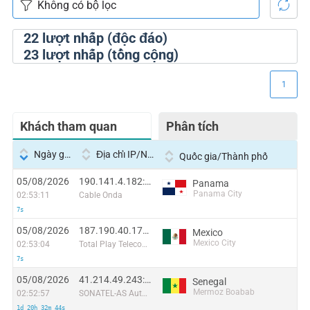
22
lượt nhấp (độc đáo)
23
lượt nhấp (tổng cộng)
1
Khách tham quan
Phân tích
Ngày giờ
Địa chỉ IP/Nhà cung cấp dịch vụ
Quốc gia/Thành phố
05/08/2026
190.141.4.182:47535
Panama
Panama City
02:53:11
Cable Onda
7s
05/08/2026
187.190.40.171:20373
Mexico
Mexico City
02:53:04
Total Play Telecomunicaciones SA De CV
7s
05/08/2026
41.214.49.243:59573
Senegal
Mermoz Boabab
02:52:57
SONATEL-AS Autonomous System
1d 20h 32m 44s