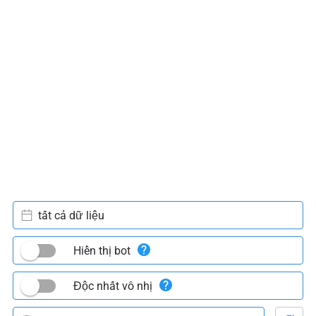
tất cả dữ liệu
Hiển thị bot
Độc nhất vô nhị