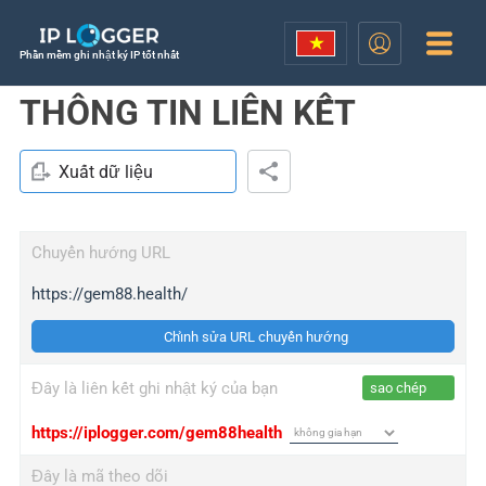
Phần mềm ghi nhật ký IP tốt nhất
THÔNG TIN LIÊN KẾT
Xuất dữ liệu
Chuyển hướng URL
https://gem88.health/
Chỉnh sửa URL chuyển hướng
Đây là liên kết ghi nhật ký của bạn
sao chép
https://iplogger.com/gem88health
Đây là mã theo dõi