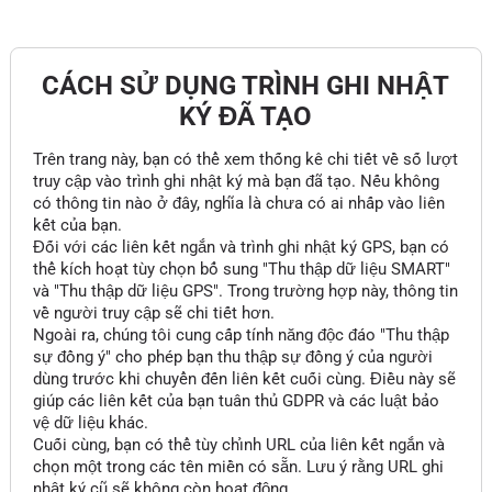
CÁCH SỬ DỤNG TRÌNH GHI NHẬT
KÝ ĐÃ TẠO
Trên trang này, bạn có thể xem thống kê chi tiết về số lượt
truy cập vào trình ghi nhật ký mà bạn đã tạo. Nếu không
có thông tin nào ở đây, nghĩa là chưa có ai nhấp vào liên
kết của bạn.
Đối với các liên kết ngắn và trình ghi nhật ký GPS, bạn có
thể kích hoạt tùy chọn bổ sung "Thu thập dữ liệu SMART"
và "Thu thập dữ liệu GPS". Trong trường hợp này, thông tin
về người truy cập sẽ chi tiết hơn.
Ngoài ra, chúng tôi cung cấp tính năng độc đáo "Thu thập
sự đồng ý" cho phép bạn thu thập sự đồng ý của người
dùng trước khi chuyển đến liên kết cuối cùng. Điều này sẽ
giúp các liên kết của bạn tuân thủ GDPR và các luật bảo
vệ dữ liệu khác.
Cuối cùng, bạn có thể tùy chỉnh URL của liên kết ngắn và
chọn một trong các tên miền có sẵn. Lưu ý rằng URL ghi
nhật ký cũ sẽ không còn hoạt động.