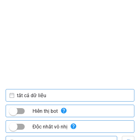
tất cả dữ liệu
Hiển thị bot
Độc nhất vô nhị