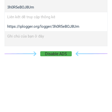
3h0R5eBOJ8Um
Liên kết để truy cập thống kê
https://iplogger.org/logger/3h0R5eBOJ8Um
Ghi chú của bạn ở đây
Disable ADS