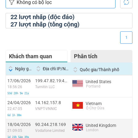
22
lượt nhấp (độc đáo)
27
lượt nhấp (tổng cộng)
1
Khách tham quan
Phân tích
Ngày giờ
Địa chỉ IP/Nhà cung cấp dịch vụ
Quốc gia/Thành phố
17/06/2026
199.47.82.19:42630
United States
Portland
18:56:26
Turnitin LLC
53d 20h 9m 21s
24/04/2026
14.162.157.8
Vietnam
Ô Chợ Dừa
22:47:05
VNPT-VNNIC
6d 1h 38m
18/04/2026
90.244.218.169
United Kingdom
London
21:09:05
Vodafone Limited
1d 23h 54m 39s