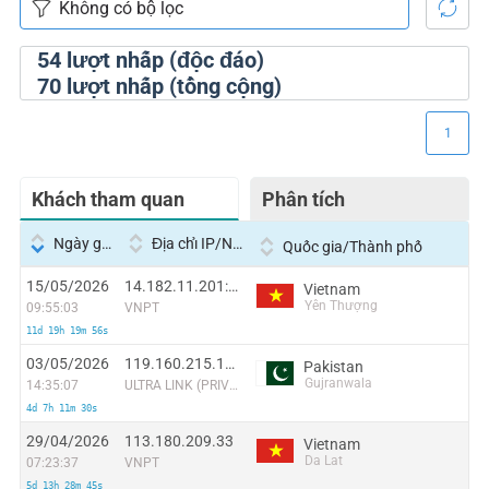
54
lượt nhấp (độc đáo)
70
lượt nhấp (tổng cộng)
1
Khách tham quan
Phân tích
Ngày giờ
Địa chỉ IP/Nhà cung cấp dịch vụ
Quốc gia/Thành phố
15/05/2026
14.182.11.201:37391
Vietnam
Yên Thượng
09:55:03
VNPT
11d 19h 19m 56s
03/05/2026
119.160.215.147
Pakistan
Gujranwala
14:35:07
ULTRA LINK (PRIVATE) LIMITED
4d 7h 11m 30s
29/04/2026
113.180.209.33
Vietnam
Da Lat
07:23:37
VNPT
5d 13h 28m 45s