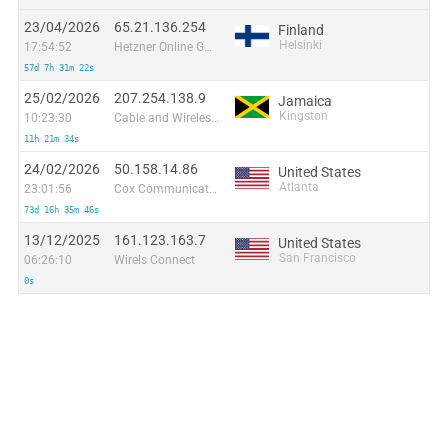
23/04/2026
65.21.136.254
Finland
Helsinki
17:54:52
Hetzner Online GmbH
57d 7h 31m 22s
25/02/2026
207.254.138.9
Jamaica
Kingston
10:23:30
Cable and Wireless, Turks and Caicos
11h 21m 34s
24/02/2026
50.158.14.86
United States
Atlanta
23:01:56
Cox Communications Inc.
73d 16h 35m 46s
13/12/2025
161.123.163.7
United States
San Francisco
06:26:10
Wirels Connect
0s