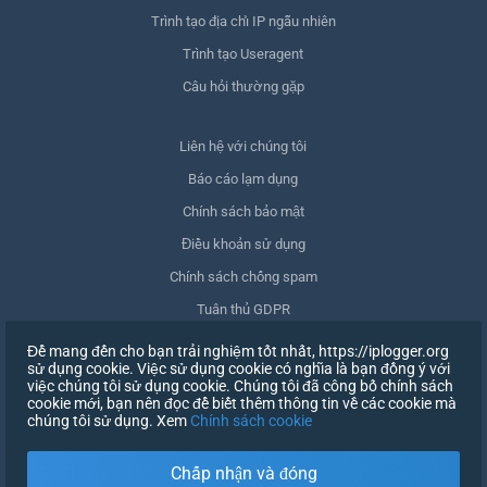
Trình tạo địa chỉ IP ngẫu nhiên
Trình tạo Useragent
Câu hỏi thường gặp
Liên hệ với chúng tôi
Báo cáo lạm dụng
Chính sách bảo mật
Điều khoản sử dụng
Chính sách chống spam
Tuân thủ GDPR
Xóa dữ liệu của tôi
Để mang đến cho bạn trải nghiệm tốt nhất, https://iplogger.org
sử dụng cookie. Việc sử dụng cookie có nghĩa là bạn đồng ý với
Rút lại sự đồng ý
việc chúng tôi sử dụng cookie. Chúng tôi đã công bố chính sách
cookie mới, bạn nên đọc để biết thêm thông tin về các cookie mà
chúng tôi sử dụng. Xem
Chính sách cookie
ĐĂNG KÝ
Chấp nhận và đóng
X