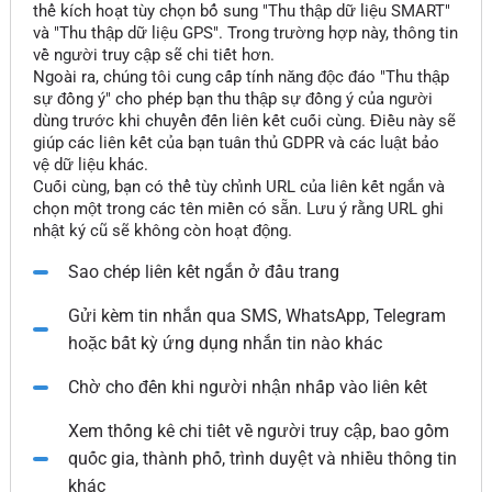
thể kích hoạt tùy chọn bổ sung "Thu thập dữ liệu SMART"
và "Thu thập dữ liệu GPS". Trong trường hợp này, thông tin
về người truy cập sẽ chi tiết hơn.
Ngoài ra, chúng tôi cung cấp tính năng độc đáo "Thu thập
sự đồng ý" cho phép bạn thu thập sự đồng ý của người
dùng trước khi chuyển đến liên kết cuối cùng. Điều này sẽ
giúp các liên kết của bạn tuân thủ GDPR và các luật bảo
vệ dữ liệu khác.
Cuối cùng, bạn có thể tùy chỉnh URL của liên kết ngắn và
chọn một trong các tên miền có sẵn. Lưu ý rằng URL ghi
nhật ký cũ sẽ không còn hoạt động.
Sao chép liên kết ngắn ở đầu trang
Gửi kèm tin nhắn qua SMS, WhatsApp, Telegram
hoặc bất kỳ ứng dụng nhắn tin nào khác
Chờ cho đến khi người nhận nhấp vào liên kết
Xem thống kê chi tiết về người truy cập, bao gồm
quốc gia, thành phố, trình duyệt và nhiều thông tin
khác