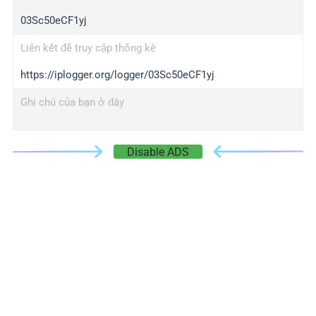
03Sc50eCF1yj
Liên kết để truy cập thống kê
https://iplogger.org/logger/03Sc50eCF1yj
Ghi chú của bạn ở đây
Disable ADS