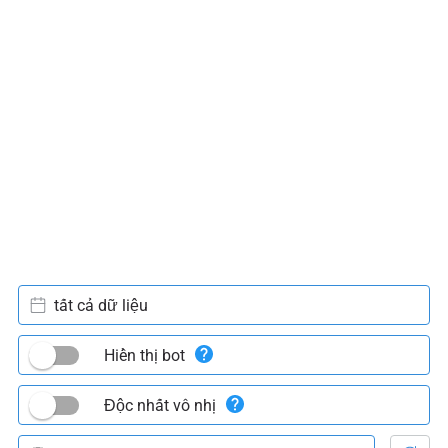
tất cả dữ liệu
Hiển thị bot
Độc nhất vô nhị