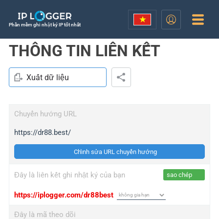
Phần mềm ghi nhật ký IP tốt nhất
THÔNG TIN LIÊN KẾT
Xuất dữ liệu
Chuyển hướng URL
https://dr88.best/
Chỉnh sửa URL chuyển hướng
Đây là liên kết ghi nhật ký của bạn
sao chép
https://iplogger.com/dr88best
Đây là mã theo dõi