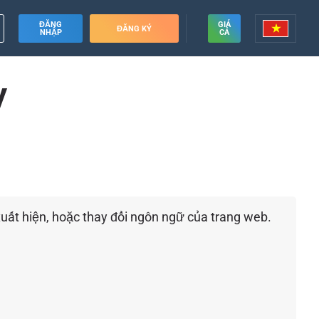
ĐĂNG
GIÁ
ĐĂNG KÝ
NHẬP
CẢ
y