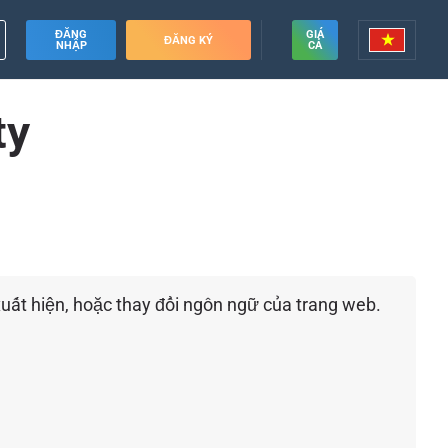
ĐĂNG
GIÁ
ĐĂNG KÝ
NHẬP
CẢ
ty