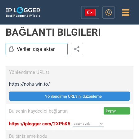
Best IP Logger & IP Tools
BAĞLANTI BILGILERI
Verileri dışa aktar
Yönlendirme URL'si
https://nohu-win.to/
Yönlendirme URL'sini düzenleme
Bu senin kaydedici bağlantın
kopya
https://iplogger.com/2XPhK5
Bu bir izleme kodu