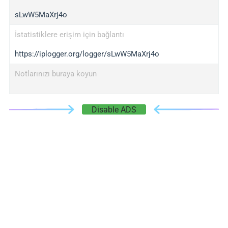
sLwW5MaXrj4o
İstatistiklere erişim için bağlantı
https://iplogger.org/logger/sLwW5MaXrj4o
Notlarınızı buraya koyun
Disable ADS