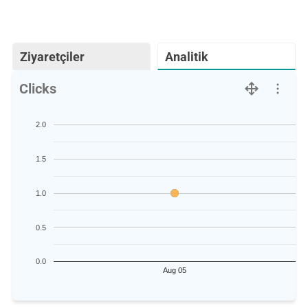
Ziyaretçiler
Analitik
Clicks
2.0
1.5
1.0
0.5
0.0
Aug 05