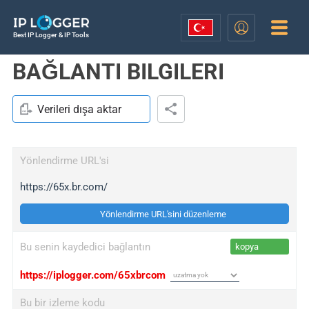
Best IP Logger & IP Tools
BAĞLANTI BILGILERI
Verileri dışa aktar
Yönlendirme URL'si
https://65x.br.com/
Yönlendirme URL'sini düzenleme
Bu senin kaydedici bağlantın
kopya
https://iplogger.com/65xbrcom
Bu bir izleme kodu