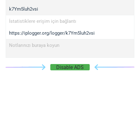
k7Ym5luh2vsi
İstatistiklere erişim için bağlantı
https://iplogger.org/logger/k7Ym5luh2vsi
Notlarınızı buraya koyun
Disable ADS