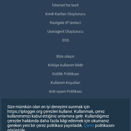
İnternet hız testi
Kredi Kartları Oluşturucu
Rastgele IP üreteci
Useragent Oluşturucu
SSS
Bize ulaşın
Kötüye kullanım bildir
Gizlilik Politikası
Kullanım Koşulları
Anti-spam Politikası
GDPR Uyumluluğu
Size mümkün olan en iyi deneyimi sunmak için
Verilerimi sil
https://iplogger.org çerezleri kullanır. Kullanmak, çerez
kullanımımızı kabul ettiğiniz anlamına gelir. Kullandığımız
Onayınızı geri çekin
çerezler hakkında daha fazla bilgi edinmek için okumanız
gereken yeni bir çerez politikası yayınladık.
Çerez
politikasını
görüntüle