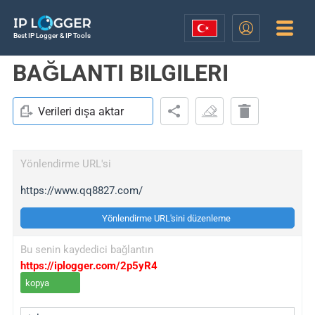
Best IP Logger & IP Tools
BAĞLANTI BILGILERI
Verileri dışa aktar
Yönlendirme URL'si
https://www.qq8827.com/
Yönlendirme URL'sini düzenleme
Bu senin kaydedici bağlantın
https://iplogger.com/2p5yR4
kopya