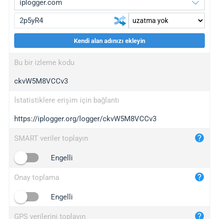
Kendi alan adınızı ekleyin
iplogger.org
upgrade
Bu bir izleme kodu
wl.gl
upgrade
ckvW5M8VCCv3
ed.tc
upgrade
bc.ax
upgrade
İstatistiklere erişim için bağlantı
https://iplogger.org/logger/ckvW5M8VCCv3
iplogger.com
maper.info
SMART veriler toplayın
iplogger.co
Engelli
2no.co
Onay toplama
yip.su
iplogger.info
Engelli
iplog.co
GPS verilerini toplayın