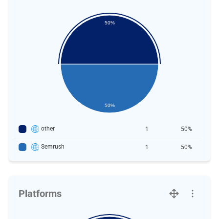
50%
50%
other
1
50%
Semrush
1
50%
Platforms