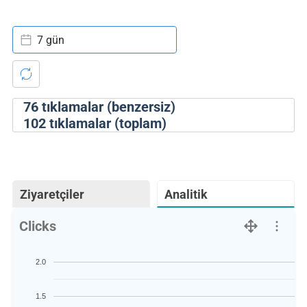
7 gün
76
tıklamalar (benzersiz)
102
tıklamalar (toplam)
Ziyaretçiler
Analitik
Clicks
2.0
1.5