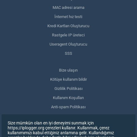
MAC adresi arama
İnternet hız testi
Kredi Kartları Oluşturucu
Rastgele IP üreteci
Useragent Oluşturucu
SSS
Bize ulaşın
Kötüye kullanım bildir
Gizlilik Politikası
Kullanım Koşulları
Anti-spam Politikası
GDPR Uyumluluğu
Size mümkün olan en iyi deneyimi sunmak için
Verilerimi sil
https://iplogger.org çerezleri kullanır. Kullanmak, çerez
kullanımımızı kabul ettiğiniz anlamına gelir. Kullandığımız
Onayınızı geri çekin