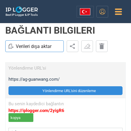
Best IP Logger & IP Tools
BAĞLANTI BILGILERI
Verileri dışa aktar
Yönlendirme URL'si
https://ag-guanwang.com/
Yönlendirme URL'sini düzenleme
Bu senin kaydedici bağlantın
https://iplogger.com/2yigR6
kopya