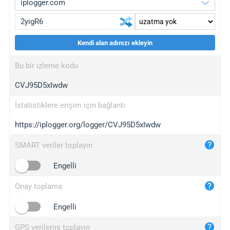
Kendi alan adınızı ekleyin
iplogger.org
upgrade
Bu bir izleme kodu
wl.gl
upgrade
CVJ95D5xIwdw
ed.tc
upgrade
bc.ax
upgrade
İstatistiklere erişim için bağlantı
https://iplogger.org/logger/CVJ95D5xIwdw
iplogger.com
maper.info
SMART veriler toplayın
iplogger.co
Engelli
2no.co
Onay toplama
yip.su
iplogger.info
Engelli
iplog.co
GPS verilerini toplayın