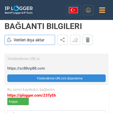
Best IP Logger & IP Tools
BAĞLANTI BILGILERI
Verileri dışa aktar
Yönlendirme URL'si
https://sc88vip88.com
Yönlendirme URL'sini düzenleme
Bu senin kaydedici bağlantın
https://iplogger.com/23TyE6
kopya