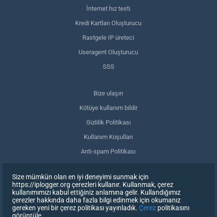
İnternet hız testi
Kredi Kartları Oluşturucu
Rastgele IP üreteci
Useragent Oluşturucu
SSS
Bize ulaşın
Kötüye kullanım bildir
Gizlilik Politikası
Kullanım Koşulları
Anti-spam Politikası
GDPR Uyumluluğu
Size mümkün olan en iyi deneyimi sunmak için
Verilerimi sil
https://iplogger.org çerezleri kullanır. Kullanmak, çerez
kullanımımızı kabul ettiğiniz anlamına gelir. Kullandığımız
Onayınızı geri çekin
çerezler hakkında daha fazla bilgi edinmek için okumanız
gereken yeni bir çerez politikası yayınladık.
Çerez
politikasını
görüntüle