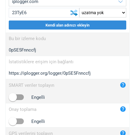
Kendi alan adınızı ekleyin
iplogger.org
upgrade
Bu bir izleme kodu
wl.gl
upgrade
0pSE5Fnnccfj
ed.tc
upgrade
bc.ax
upgrade
İstatistiklere erişim için bağlantı
https://iplogger.org/logger/0pSE5Fnnccfj
iplogger.com
maper.info
SMART veriler toplayın
iplogger.co
Engelli
2no.co
Onay toplama
yip.su
iplogger.info
Engelli
iplog.co
GPS verilerini toplayın