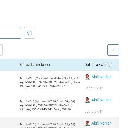
1
Cihaz tanımlayıcı
Daha fazla bilgi
Akıllı veriler
Mozilla/5.0 (Macintosh; Intel Mac OS X 11_2_1)
AppleWebKit/537.36 (KHTML, like Gecko) Brave
Chrome/89.0.4389.90 Safari/537.36
Doğruluk: IP
Akıllı veriler
Mozilla/5.0 (Windows NT 10.0; Win64; x64)
AppleWebKit/537.36 (KHTML, like Gecko)
Chrome/133.0.6943.141 Safari/537.36
Doğruluk: IP
Akıllı veriler
Mozilla/5.0 (Windows NT 10.0; Win64; x64)