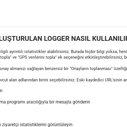
LUŞTURULAN LOGGER NASIL KULLANILI
gili ayrıntılı istatistikler alabilirsiniz. Burada hiçbir bilgi yoksa, 
topla" ve "GPS verilerini topla" ek seçeneğini etkinleştirebilirsiniz, 
nay almanızı sağlayan benzersiz bir "Onayların toplanması" özelliği
evcut alan adlarından birini seçebilirsiniz. Eski kaydedici URL'sinin 
ın
 programı aracılığıyla bir mesajla gönderin
 ziyaretçi istatistiklerini görüntüleyin