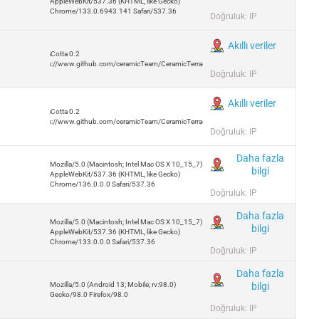
AppleWebKit/537.36 (KHTML, like Gecko)
Chrome/133.0.6943.141 Safari/537.36
Doğruluk: IP
Akıllı veriler
TerraCotta 0.2
https://www.github.com/ceramicTeam/CeramicTerracotta
Doğruluk: IP
Akıllı veriler
TerraCotta 0.2
https://www.github.com/ceramicTeam/CeramicTerracotta
Doğruluk: IP
Daha fazla
Mozilla/5.0 (Macintosh; Intel Mac OS X 10_15_7)
bilgi
AppleWebKit/537.36 (KHTML, like Gecko)
Chrome/136.0.0.0 Safari/537.36
Doğruluk: IP
Daha fazla
Mozilla/5.0 (Macintosh; Intel Mac OS X 10_15_7)
bilgi
AppleWebKit/537.36 (KHTML, like Gecko)
Chrome/133.0.0.0 Safari/537.36
Doğruluk: IP
Daha fazla
bilgi
Mozilla/5.0 (Android 13; Mobile; rv:98.0)
Gecko/98.0 Firefox/98.0
Doğruluk: IP