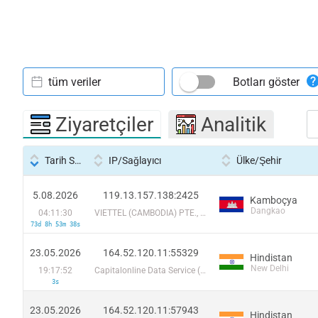
tüm veriler
Botları göster
Ziyaretçiler
Analitik
Tarih Saati
IP/Sağlayıcı
Ülke/Şehir
5.08.2026
119.13.157.138:2425
Kamboçya
Dangkao
04:11:30
VIETTEL (CAMBODIA) PTE., LTD
73d 8h 53m 38s
23.05.2026
164.52.120.11:55329
Hindistan
New Delhi
19:17:52
Capitalonline Data Service (HK) Co
3s
23.05.2026
164.52.120.11:57943
Hindistan