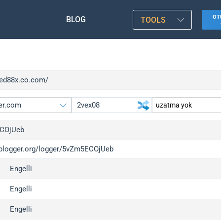
OT
BLOG
TOOLS
/red88x.co.com/
COjUeb
/iplogger.org/logger/5vZm5ECOjUeb
gger.org
upgrade
Engelli
l
upgrade
c
upgrade
Engelli
x
upgrade
Engelli