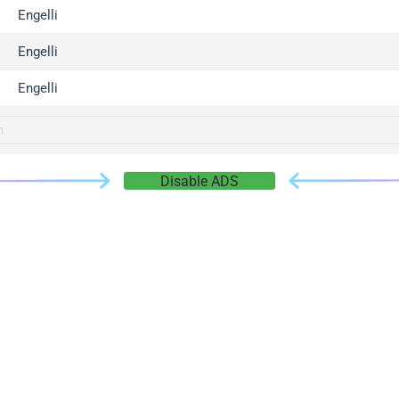
gger.com
Engelli
r.info
Engelli
gger.co
co
Engelli
su
gger.info
g.co
Disable ADS
gger.cn