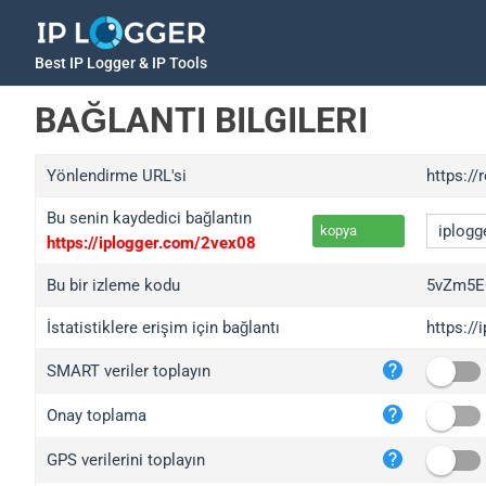
Best IP Logger & IP Tools
BAĞLANTI BILGILERI
Yönlendirme URL'si
https:/
Bu senin kaydedici bağlantın
kopya
https://iplogger.com/2vex08
Bu bir izleme kodu
5vZm5E
İstatistiklere erişim için bağlantı
https:/
iplo
SMART veriler toplayın
wl.g
ed.t
Onay toplama
bc.a
GPS verilerini toplayın