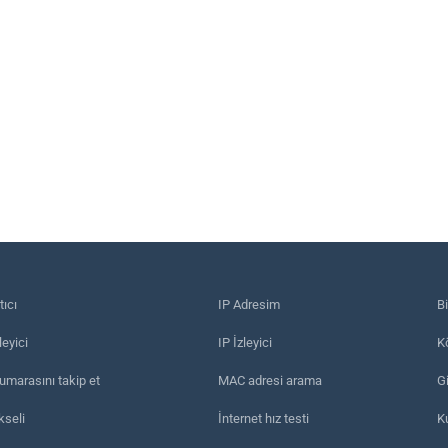
tıcı
IP Adresim
B
eyici
IP İzleyici
Kö
umarasını takip et
MAC adresi arama
Gi
kseli
İnternet hız testi
K