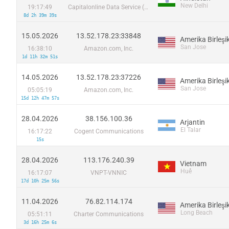
New Delhi
19:17:49
Capitalonline Data Service (HK) Co
8d 2h 39m 39s
15.05.2026
13.52.178.23:33848
San Jose
16:38:10
Amazon.com, Inc.
1d 11h 32m 51s
14.05.2026
13.52.178.23:37226
San Jose
05:05:19
Amazon.com, Inc.
15d 12h 47m 57s
28.04.2026
38.156.100.36
Arjantin
El Talar
16:17:22
Cogent Communications
15s
28.04.2026
113.176.240.39
Vietnam
Huế
16:17:07
VNPT-VNNIC
17d 10h 25m 56s
11.04.2026
76.82.114.174
Long Beach
05:51:11
Charter Communications
3d 16h 25m 6s