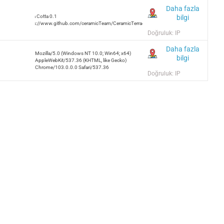
Daha fazla
bilgi
Terra Cotta 0.1
https://www.github.com/ceramicTeam/CeramicTerracotta
Doğruluk: IP
Daha fazla
Mozilla/5.0 (Windows NT 10.0; Win64; x64)
bilgi
AppleWebKit/537.36 (KHTML, like Gecko)
Chrome/103.0.0.0 Safari/537.36
Doğruluk: IP