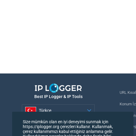
URL Kısal
Best IP Logger & IP Tools
Konum İzl
Türkçe
Telefon n
Size mümkün olan en iyi deneyimi sunmak için
Türkçe
https://iplogger.org çerezleri kullanır. Kullanmak,
İzleme Pi
çerez kullanımımızı kabul ettiğiniz anlamına gelir.