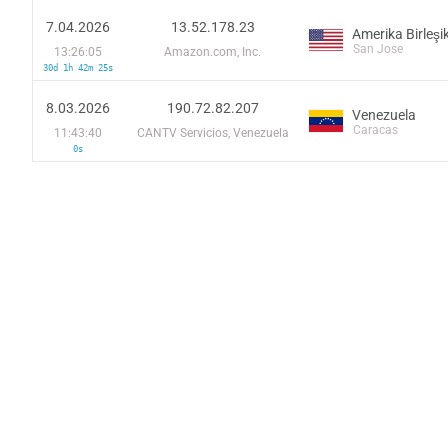
7.04.2026
13.52.178.23
San Jose
13:26:05
Amazon.com, Inc.
30d 1h 42m 25s
8.03.2026
190.72.82.207
Venezuela
Caracas
11:43:40
CANTV Servicios, Venezuela
0s