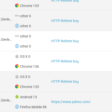
HTTP-Referer boş
Chrome 133
other 0
Amerika Birleşik Devletleri
HTTP-Referer boş
other 0
other 0
Amerika Birleşik Devletleri
HTTP-Referer boş
other 0
OS X 0
HTTP-Referer boş
Chrome 136
OS X 0
HTTP-Referer boş
Chrome 133
Android 13
Amerika Birleşik Devletleri
https://www.yahoo.com/
Firefox Mobile 98