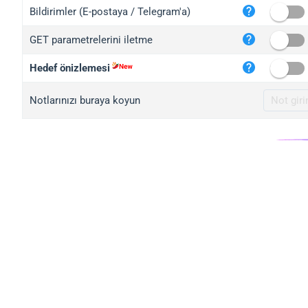
iplo
Bildirimler (E-postaya / Telegram'a)
mape
GET parametrelerini iletme
iplo
2no.
Hedef önizlemesi
yip.
Notlarınızı buraya koyun
iplo
iplo
iplo