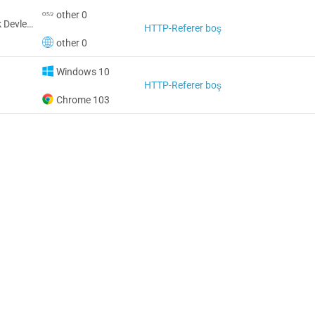
other 0
Amerika Birleşik Devletleri
HTTP-Referer boş
other 0
Windows 10
HTTP-Referer boş
Chrome 103