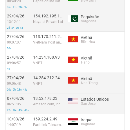
New Delhi
00:40:20
Capitalonline Data Service (HK) Co
16d 11h 28m 9s
29/04/26
154.192.195.174
Paquistão
Sargodha
13:12:11
Nayatel Private Ltd
2d 4h 5m 4s
27/04/26
113.170.211.207
Vietnã
Biên Hòa
09:07:07
VietNam Post and Telecom Corporation
10s
27/04/26
14.234.108.93
Vietnã
Hanoi
09:06:57
VNPT
9s
27/04/26
14.254.212.24
Vietnã
Nha Trang
09:06:48
VNPT
20d 2h 15m 43s
07/04/26
13.52.178.23
Estados Unidos
San Jose
06:51:05
Amazon.com, Inc.
27d 16h 43m 46s
10/03/26
169.224.2.49
Iraque
Baghdad
14:07:19
Earthlink Telecommunications Equipment Trading & Services DMCC