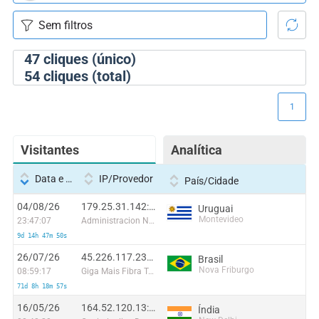
47
cliques (único)
54
cliques (total)
1
Visitantes
Analítica
Data e hora
IP/Provedor
País/Cidade
04/08/26
179.25.31.142:59840
Uruguai
Montevideo
23:47:07
Administracion Nacional de Telecomunicaciones
9d 14h 47m 50s
26/07/26
45.226.117.231:47426
Brasil
Nova Friburgo
08:59:17
Giga Mais Fibra Telecomunicacoes S.A.
71d 8h 18m 57s
16/05/26
164.52.120.13:35910
Índia