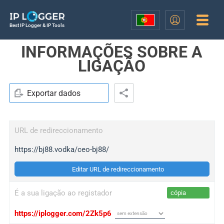
Best IP Logger & IP Tools
INFORMAÇÕES SOBRE A
LIGAÇÃO
Exportar dados
URL de redireccionamento
https://bj88.vodka/ceo-bj88/
Editar URL de redireccionamento
É a sua ligação ao registador
cópia
https://iplogger.com/2Zk5p6