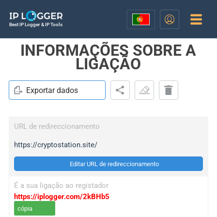
Best IP Logger & IP Tools
INFORMAÇÕES SOBRE A
LIGAÇÃO
Exportar dados
URL de redireccionamento
https://cryptostation.site/
Editar URL de redireccionamento
É a sua ligação ao registador
https://iplogger.com/2kBHb5
cópia