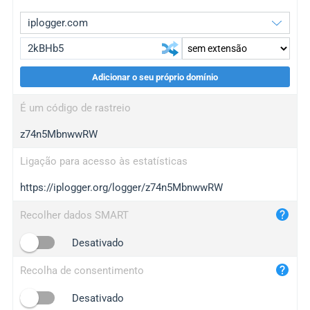
Adicionar o seu próprio domínio
iplogger.org
upgrade
É um código de rastreio
wl.gl
upgrade
z74n5MbnwwRW
ed.tc
upgrade
bc.ax
upgrade
Ligação para acesso às estatísticas
https://iplogger.org/logger/z74n5MbnwwRW
iplogger.com
maper.info
Recolher dados SMART
iplogger.co
Desativado
2no.co
Recolha de consentimento
yip.su
iplogger.info
Desativado