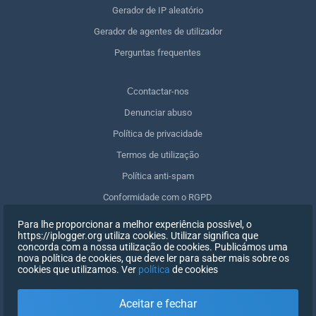
Gerador de IP aleatório
Gerador de agentes de utilizador
Perguntas frequentes
Сcontactar-nos
Denunciar abuso
Política de privacidade
Termos de utilização
Política anti-spam
Conformidade com o RGPD
Apagar os meus dados
Para lhe proporcionar a melhor experiência possível, o
https://iplogger.org utiliza cookies. Utilizar significa que
Retirar o consentimento
concorda com a nossa utilização de cookies. Publicámos uma
nova política de cookies, que deve ler para saber mais sobre os
cookies que utilizamos. Ver
política
de cookies
INSCREVER-SE
Aceitar e fechar
X