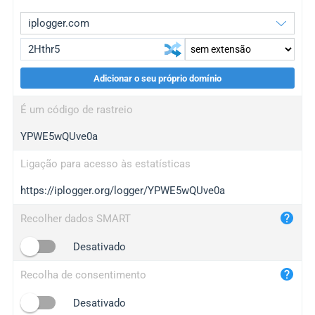
Adicionar o seu próprio domínio
iplogger.org
upgrade
É um código de rastreio
wl.gl
upgrade
YPWE5wQUve0a
ed.tc
upgrade
bc.ax
upgrade
Ligação para acesso às estatísticas
https://iplogger.org/logger/YPWE5wQUve0a
iplogger.com
maper.info
Recolher dados SMART
iplogger.co
Desativado
2no.co
Recolha de consentimento
yip.su
iplogger.info
Desativado