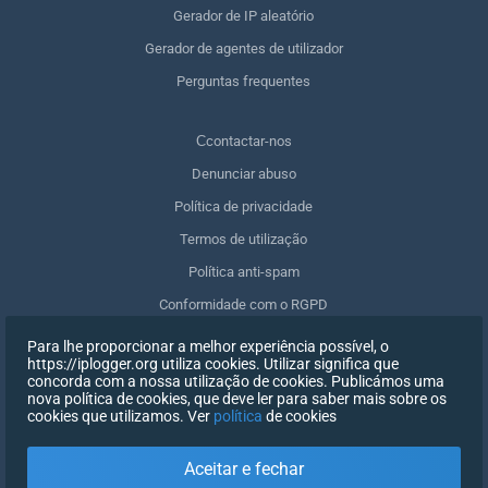
Gerador de IP aleatório
Gerador de agentes de utilizador
Perguntas frequentes
Сcontactar-nos
Denunciar abuso
Política de privacidade
Termos de utilização
Política anti-spam
Conformidade com o RGPD
Apagar os meus dados
Para lhe proporcionar a melhor experiência possível, o
https://iplogger.org utiliza cookies. Utilizar significa que
Retirar o consentimento
concorda com a nossa utilização de cookies. Publicámos uma
nova política de cookies, que deve ler para saber mais sobre os
cookies que utilizamos. Ver
política
de cookies
INSCREVER-SE
Aceitar e fechar
X