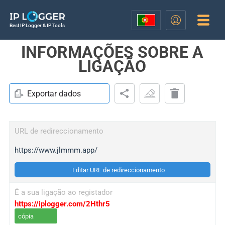
Best IP Logger & IP Tools
INFORMAÇÕES SOBRE A
LIGAÇÃO
Exportar dados
URL de redireccionamento
https://www.jlmmm.app/
Editar URL de redireccionamento
É a sua ligação ao registador
https://iplogger.com/2Hthr5
cópia