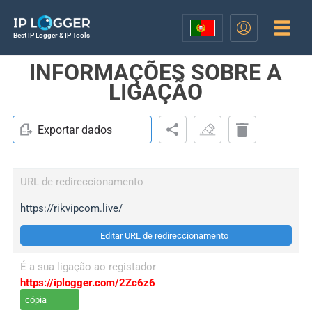
Best IP Logger & IP Tools
INFORMAÇÕES SOBRE A
LIGAÇÃO
Exportar dados
URL de redireccionamento
https://rikvipcom.live/
Editar URL de redireccionamento
É a sua ligação ao registador
https://iplogger.com/2Zc6z6
cópia