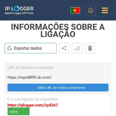
Best IP Logger & IP Tools
INFORMAÇÕES SOBRE A
LIGAÇÃO
Exportar dados
URL de redireccionamento
https://mpo8899.uk.com/
Editar URL de redireccionamento
É a sua ligação ao registador
https://iplogger.com/2yd3A7
cópia