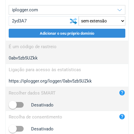
Adicionar o seu próprio domínio
iplogger.org
upgrade
É um código de rastreio
wl.gl
upgrade
0abv5zb5UZkk
ed.tc
upgrade
bc.ax
upgrade
Ligação para acesso às estatísticas
https://iplogger.org/logger/0abv5zb5UZkk
iplogger.com
maper.info
Recolher dados SMART
iplogger.co
Desativado
2no.co
Recolha de consentimento
yip.su
iplogger.info
Desativado