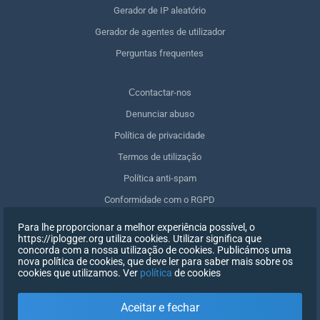
Gerador de IP aleatório
Gerador de agentes de utilizador
Perguntas frequentes
Сcontactar-nos
Denunciar abuso
Política de privacidade
Termos de utilização
Política anti-spam
Conformidade com o RGPD
Apagar os meus dados
Para lhe proporcionar a melhor experiência possível, o
https://iplogger.org utiliza cookies. Utilizar significa que
Retirar o consentimento
concorda com a nossa utilização de cookies. Publicámos uma
nova política de cookies, que deve ler para saber mais sobre os
cookies que utilizamos. Ver
política
de cookies
INSCREVER-SE
Aceitar e fechar
X