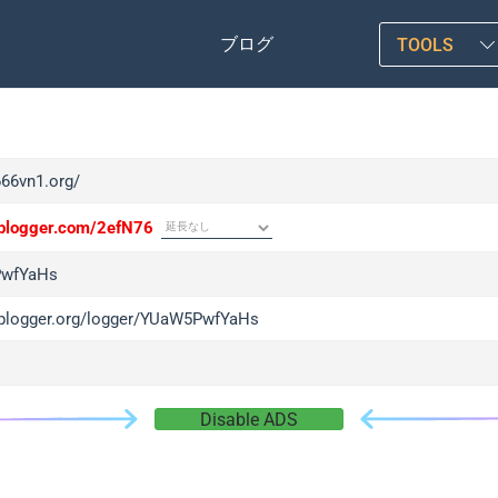
ブログ
TOOLS
666vn1.org/
/iplogger.com/2efN76
wfYaHs
/iplogger.org/logger/YUaW5PwfYaHs
Disable ADS