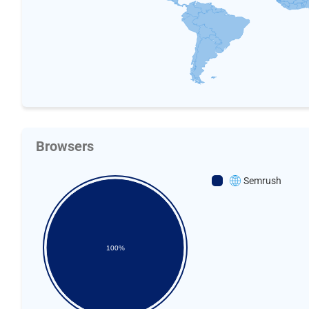
Browsers
Semrush
100%