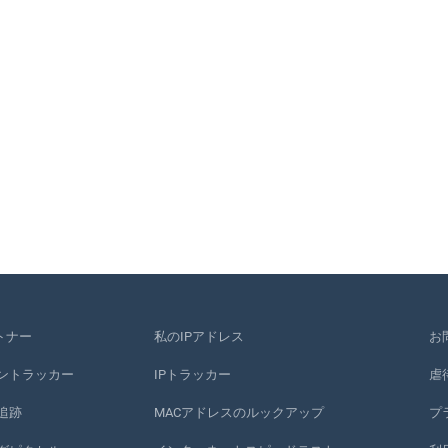
トナー
私のIPアドレス
お
ントラッカー
IPトラッカー
虐
追跡
MACアドレスのルックアップ
プ