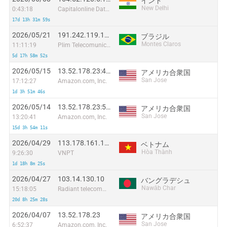
インド
New Delhi
0:43:18
Capitalonline Data Service (HK) Co
17d 13h 31m 59s
2026/05/21
191.242.119.174:52930
ブラジル
Montes Claros
11:11:19
Plim Telecomunicacoes Ltda-me
5d 17h 58m 52s
2026/05/15
13.52.178.23:41760
アメリカ合衆国
San Jose
17:12:27
Amazon.com, Inc.
1d 3h 51m 46s
2026/05/14
13.52.178.23:55320
アメリカ合衆国
San Jose
13:20:41
Amazon.com, Inc.
15d 3h 54m 11s
2026/04/29
113.178.161.169
ベトナム
Hòa Thành
9:26:30
VNPT
1d 18h 8m 25s
2026/04/27
103.14.130.10
バングラデシュ
Nawāb Char
15:18:05
Radiant telecommunications
20d 8h 25m 28s
2026/04/07
13.52.178.23
アメリカ合衆国
San Jose
6:52:37
Amazon.com, Inc.