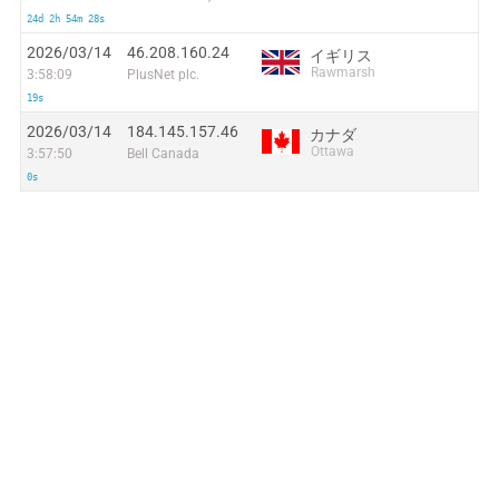
24d 2h 54m 28s
2026/03/14
46.208.160.24
イギリス
Rawmarsh
3:58:09
PlusNet plc.
19s
2026/03/14
184.145.157.46
カナダ
Ottawa
3:57:50
Bell Canada
0s