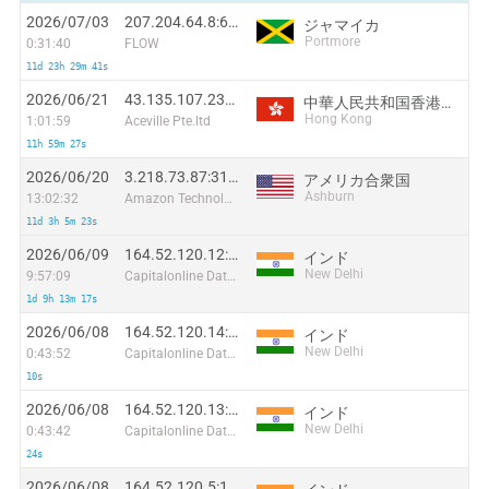
2026/07/03
207.204.64.8:65090
ジャマイカ
Portmore
0:31:40
FLOW
11d 23h 29m 41s
2026/06/21
43.135.107.233:48183
中華人民共和国香港特別行政区
Hong Kong
1:01:59
Aceville Pte.ltd
11h 59m 27s
2026/06/20
3.218.73.87:31800
アメリカ合衆国
Ashburn
13:02:32
Amazon Technologies Inc.
11d 3h 5m 23s
2026/06/09
164.52.120.12:8896
インド
New Delhi
9:57:09
Capitalonline Data Service (HK) Co
1d 9h 13m 17s
2026/06/08
164.52.120.14:13713
インド
New Delhi
0:43:52
Capitalonline Data Service (HK) Co
10s
2026/06/08
164.52.120.13:60124
インド
New Delhi
0:43:42
Capitalonline Data Service (HK) Co
24s
2026/06/08
164.52.120.5:19383