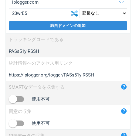
独自ドメインの追加
iplogger.org
upgrade
トラッキングコードである
wl.gl
upgrade
PASs51yiRSSH
ed.tc
upgrade
bc.ax
upgrade
統計情報へのアクセス用リンク
https://iplogger.org/logger/PASs51yiRSSH
iplogger.com
maper.info
SMARTなデータを収集する
iplogger.co
使用不可
2no.co
同意の収集
yip.su
iplogger.info
使用不可
iplog.co
GPSデータの収集