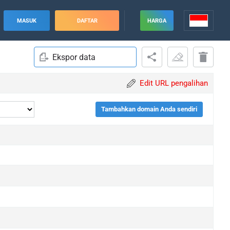
MASUK
DAFTAR
HARGA
Ekspor data
Edit URL pengalihan
Tambahkan domain Anda sendiri
pgrade
pgrade
pgrade
pgrade