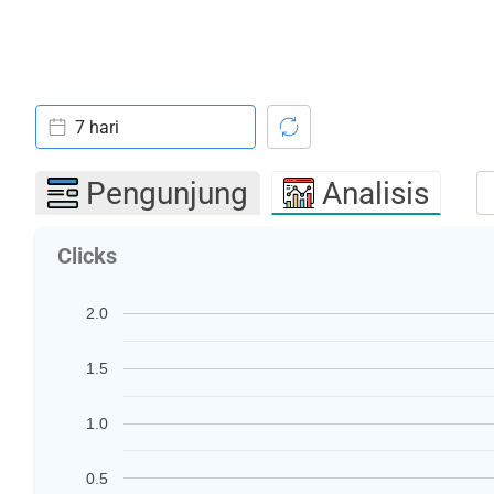
7 hari
Pengunjung
Analisis
Clicks
2.0
1.5
1.0
0.5