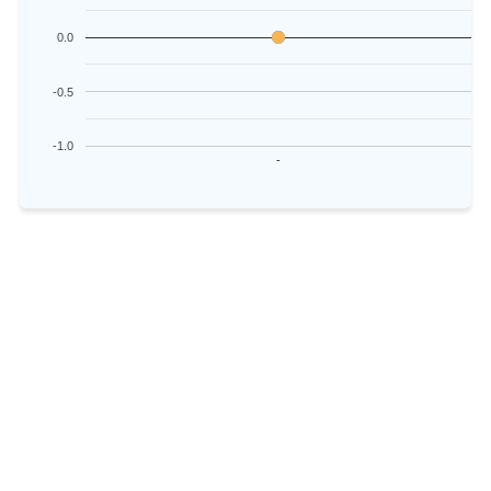
0.0
-0.5
-1.0
-