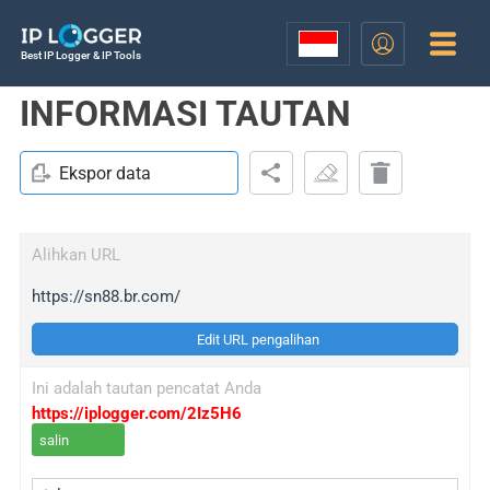
Best IP Logger & IP Tools
INFORMASI TAUTAN
Ekspor data
Alihkan URL
https://sn88.br.com/
Edit URL pengalihan
Ini adalah tautan pencatat Anda
https://iplogger.com/2Iz5H6
salin