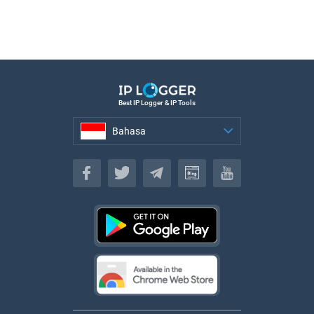
Best IP Logger & IP Tools
Bahasa
Bahasa