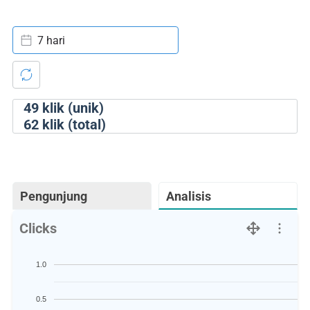
7 hari
49
klik (unik)
62
klik (total)
Pengunjung
Analisis
Clicks
1.0
0.5