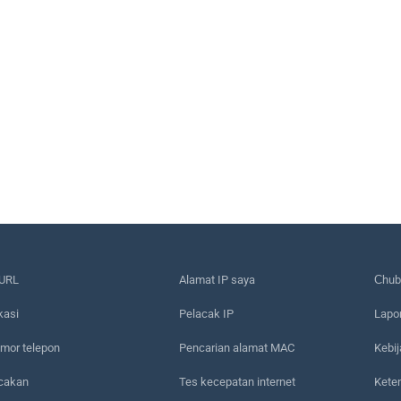
URL
Alamat IP saya
Сhub
kasi
Pelacak IP
Lapo
mor telepon
Pencarian alamat MAC
Kebij
acakan
Tes kecepatan internet
Kete