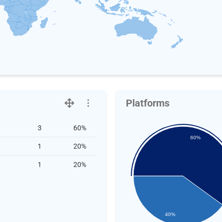
Platforms
3
60%
60%
1
20%
1
20%
40%