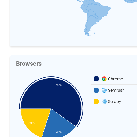
Browsers
Chrome
60%
Semrush
Scrapy
20%
20%