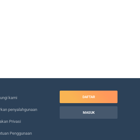
DAFTAR
ungi kami
rkan penyalahgunaan
MASUK
akan Privasi
ntuan Penggunaan