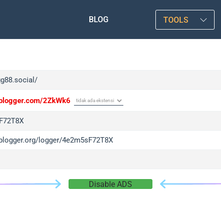
BLOG
TOOLS
gg88.social/
/iplogger.com/2ZkWk6
F72T8X
/iplogger.org/logger/4e2m5sF72T8X
Disable ADS