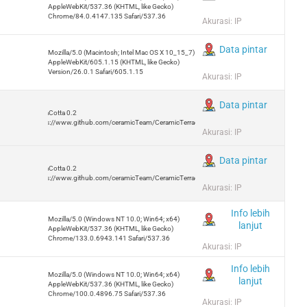
AppleWebKit/537.36 (KHTML, like Gecko)
Chrome/84.0.4147.135 Safari/537.36
Akurasi: IP
Data pintar
Mozilla/5.0 (Macintosh; Intel Mac OS X 10_15_7)
AppleWebKit/605.1.15 (KHTML, like Gecko)
Version/26.0.1 Safari/605.1.15
Akurasi: IP
Data pintar
TerraCotta 0.2
https://www.github.com/ceramicTeam/CeramicTerracotta
Akurasi: IP
Data pintar
TerraCotta 0.2
https://www.github.com/ceramicTeam/CeramicTerracotta
Akurasi: IP
Info lebih
Mozilla/5.0 (Windows NT 10.0; Win64; x64)
lanjut
AppleWebKit/537.36 (KHTML, like Gecko)
Chrome/133.0.6943.141 Safari/537.36
Akurasi: IP
Info lebih
Mozilla/5.0 (Windows NT 10.0; Win64; x64)
lanjut
AppleWebKit/537.36 (KHTML, like Gecko)
Chrome/100.0.4896.75 Safari/537.36
Akurasi: IP