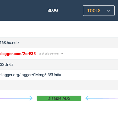
BLOG
TOOLS
f168.hu.net/
/iplogger.com/2crE35
3SUn6a
/iplogger.org/logger/0Mmg5t3SUn6a
Disable ADS