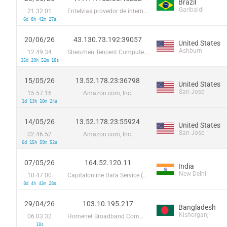
Brazil
Garibaldi
21.32.01
Entelvias provedor de internet ltda
6d 8h 42m 27s
20/06/26
43.130.73.192:39057
United States
Ashburn
12.49.34
Shenzhen Tencent Computer Systems Company Limited
35d 20h 52m 18s
15/05/26
13.52.178.23:36798
United States
San Jose
15.57.16
Amazon.com, Inc.
1d 13h 10m 24s
14/05/26
13.52.178.23:55924
United States
San Jose
02.46.52
Amazon.com, Inc.
6d 15h 59m 52s
07/05/26
164.52.120.11
India
New Delhi
10.47.00
Capitalonline Data Service (HK) Co
8d 4h 43m 28s
29/04/26
103.10.195.217
Bangladesh
Kishorganj
06.03.32
Homenet Broadband Communication and Technologies
10s