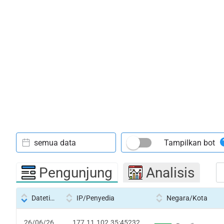
semua data
Tampilkan bot
Pengunjung
Analisis
Datetime
IP/Penyedia
Negara/Kota
26/06/26
177.11.102.35:45232