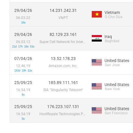
29/04/26
14.231.242.31
Vietnam
Ô Chợ Dừa
06.03.22
VNPT
10s
29/04/26
82.129.23.161
Iraq
Baghdad
06.03.12
Super Cell Network for Internet Services LTD
21d 17h 16m 53s
07/04/26
13.52.178.23
United States
San Jose
12.46.19
Amazon.com, Inc.
193d 19h 52m
25/09/25
185.89.111.161
United States
New York
16.54.19
SIA "Singularity Telecom"
0s
25/09/25
176.223.107.131
United States
San Francisco
16.54.19
HostRoyale Technologies Pvt Ltd
0s