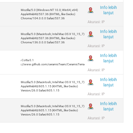
Info lebih
Mozilla/5.0 (Windows NT 10.0; Win64; x64)
lanjut
AppleWebKit/537.36 (KHTML, like Gecko)
Chrome/104.0.0.0 Safari/537.36
Akurasi: IP
Info lebih
Mozilla/5.0 (Macintosh; Intel Mac OS X 10_15_7)
lanjut
AppleWebKit/537.36 (KHTML, like Gecko)
Chrome/136.0.0.0 Safari/537.36
Akurasi: IP
Info lebih
lanjut
Terra Cotta 0.1
https://www.github.com/ceramicTeam/CeramicTerracotta
Akurasi: IP
Info lebih
Mozilla/5.0 (Macintosh; Intel Mac OS X 10_15_7)
lanjut
AppleWebKit/605.1.15 (KHTML, like Gecko)
Version/26.0 Safari/605.1.15
Akurasi: IP
Info lebih
Mozilla/5.0 (Macintosh; Intel Mac OS X 10_15_7)
lanjut
AppleWebKit/605.1.15 (KHTML, like Gecko)
Version/26.0 Safari/605.1.15
Akurasi: IP