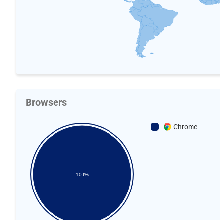
Browsers
Chrome
100%