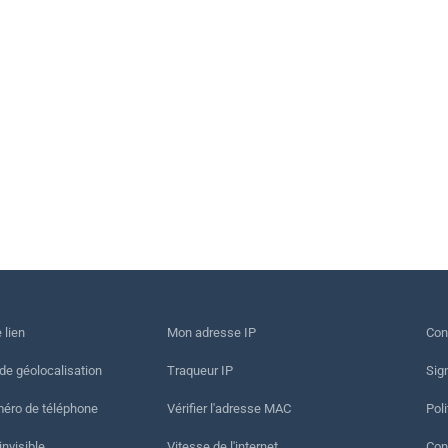
 lien
Mon adresse IP
Con
 de géolocalisation
Traqueur IP
Sig
méro de téléphone
Vérifier l'adresse MAC
Poli
invisible
Vitesse de l'internet
Cond