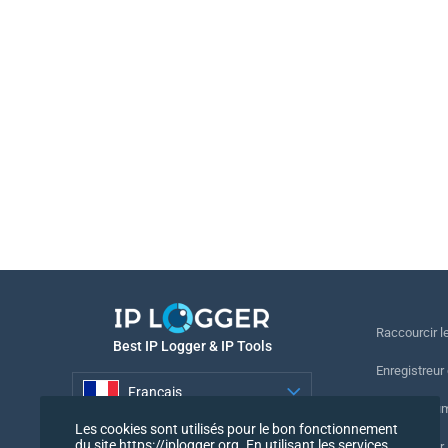
Raccourcir le
Best IP Logger & IP Tools
Enregistreur
Français
Suivre le nu
Les cookies sont utilisés pour le bon fonctionnement
Français
du site https://iplogger.org. En utilisant les services
Enregistreur 