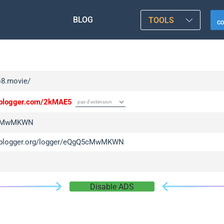
BLOG
TOOLS
C
o8.movie/
/iplogger.com/2kMAE5
cMwMKWN
/iplogger.org/logger/eQgQ5cMwMKWN
Disable ADS