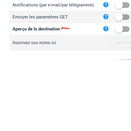
iplo
Notifications (par e-mail/par télégramme)
mape
Envoyer les paramètres GET
iplo
2no.
Aperçu de la destination
yip.
Inscrivez vos notes ici
iplo
iplo
iplo