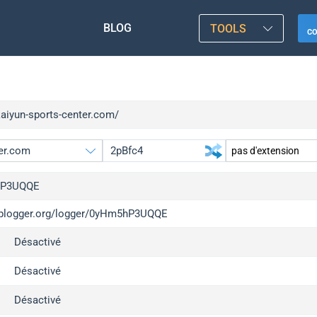
BLOG
TOOLS
C
kaiyun-sports-center.com/
hP3UQQE
/iplogger.org/logger/0yHm5hP3UQQE
gger.org
upgr
Désactivé
l
upgr
c
upgr
Désactivé
x
upgr
Désactivé