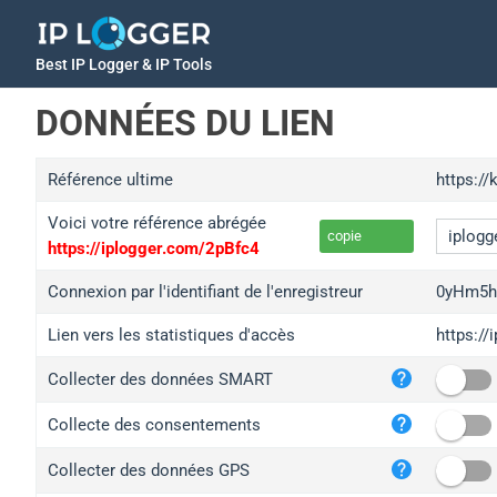
Best IP Logger & IP Tools
DONNÉES DU LIEN
Référence ultime
https://
Voici votre référence abrégée
copie
https://iplogger.com/2pBfc4
Connexion par l'identifiant de l'enregistreur
0yHm5
Lien vers les statistiques d'accès
https:/
iplo
Collecter des données SMART
wl.g
ed.t
Collecte des consentements
bc.a
Collecter des données GPS