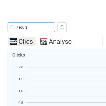
7 jours
Clics
Analyse
Clicks
2.0
1.5
1.0
0.5