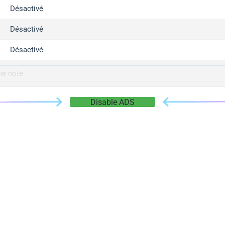
gger.com
Désactivé
r.info
Désactivé
gger.co
co
Désactivé
su
gger.info
g.co
Disable ADS
gger.cn