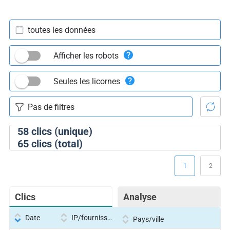
toutes les données
Afficher les robots
Seules les licornes
58
clics (unique)
65
clics (total)
1
2
Clics
Analyse
Date
IP/fournisseur
Pays/ville