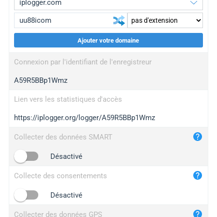
Ajouter votre domaine
iplogger.org
upgrade
Connexion par l'identifiant de l'enregistreur
wl.gl
upgrade
A59R5BBp1Wmz
ed.tc
upgrade
bc.ax
upgrade
Lien vers les statistiques d'accès
https://iplogger.org/logger/A59R5BBp1Wmz
iplogger.com
maper.info
Collecter des données SMART
iplogger.co
Désactivé
2no.co
Collecte des consentements
yip.su
iplogger.info
Désactivé
iplog.co
Collecter des données GPS