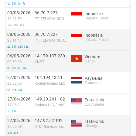
1d 10h 2m 7s
09/05/2026
36.70.7.227
Indonésie
Jakarta Pusat
16:21:59
PT. TELKOM INDONESIA
17h 10m 12s
08/05/2026
36.70.7.227
Indonésie
Jakarta Pusat
23:11:47
PT. TELKOM INDONESIA
2d 14h 12m 38s
06/05/2026
14.179.137.230
Vietnam
Hanoi
08:59:09
VNPT
8d 10h 6m 16s
27/04/2026
104.194.132.199
Pays-Bas
Zaandam
22:52:53
RouterHosting LLC
5h 47m 32s
27/04/2026
149.20.241.182
États-Unis
Los Angeles
17:05:21
Sprious LLC, Emeigh Investments LLC
1h 13s
27/04/2026
147.92.52.192
États-Unis
Chicago
16:05:08
AT&T Services, Inc.
33m 41s