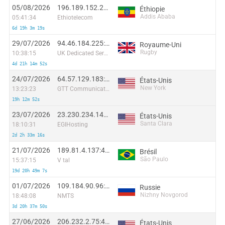
05/08/2026
196.189.152.248:23052
Éthiopie
Addis Ababa
05:41:34
Ethiotelecom
6d 19h 3m 19s
29/07/2026
94.46.184.225:46004
Royaume-Uni
Rugby
10:38:15
UK Dedicated Servers Limited
4d 21h 14m 52s
24/07/2026
64.57.129.183:14574
États-Unis
New York
13:23:23
GTT Communications Inc.
19h 12m 52s
23/07/2026
23.230.234.143:3860
États-Unis
Santa Clara
18:10:31
EGIHosting
2d 2h 33m 16s
21/07/2026
189.81.4.137:40436
Brésil
São Paulo
15:37:15
V tal
19d 20h 49m 7s
01/07/2026
109.184.90.96:44840
Russie
Nizhny Novgorod
18:48:08
NMTS
3d 20h 37m 50s
27/06/2026
206.232.2.75:40279
États-Unis