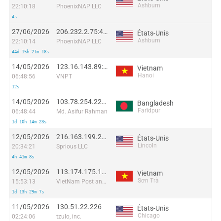
Ashburn
22:10:18
PhoenixNAP LLC
4s
27/06/2026
206.232.2.75:43521
États-Unis
Ashburn
22:10:14
PhoenixNAP LLC
44d 15h 21m 18s
14/05/2026
123.16.143.89:56146
Vietnam
Hanoi
06:48:56
VNPT
12s
14/05/2026
103.78.254.222:41758
Bangladesh
Farīdpur
06:48:44
Md. Asifur Rahman
1d 10h 14m 23s
12/05/2026
216.163.199.203:19019
États-Unis
Lincoln
20:34:21
Sprious LLC
4h 41m 8s
12/05/2026
113.174.175.157:52851
Vietnam
Sơn Trà
15:53:13
VietNam Post and Telecom Corporation
1d 13h 29m 7s
11/05/2026
130.51.22.226
États-Unis
Chicago
02:24:06
tzulo, inc.