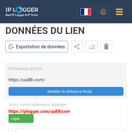
Best IP Logger & IP Tools
DONNÉES DU LIEN
Exportation de données
Référence ultime
https://uu88i.com/
Modifier la référence finale
Voici votre référence abrégée
https://iplogger.com/uu88icom
copie