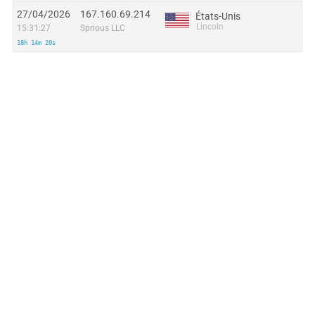
27/04/2026
167.160.69.214
États-Unis
Lincoln
15:31:27
Sprious LLC
18h 14m 20s