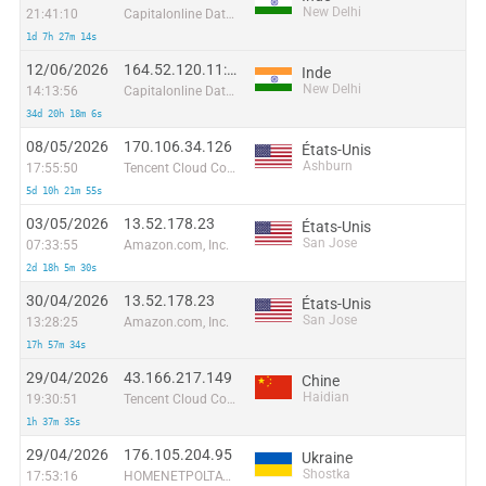
New Delhi
21:41:10
Capitalonline Data Service (HK) Co
1d 7h 27m 14s
12/06/2026
164.52.120.11:42197
Inde
New Delhi
14:13:56
Capitalonline Data Service (HK) Co
34d 20h 18m 6s
08/05/2026
170.106.34.126
États-Unis
Ashburn
17:55:50
Tencent Cloud Computing (Beijing) Co
5d 10h 21m 55s
03/05/2026
13.52.178.23
États-Unis
San Jose
07:33:55
Amazon.com, Inc.
2d 18h 5m 30s
30/04/2026
13.52.178.23
États-Unis
San Jose
13:28:25
Amazon.com, Inc.
17h 57m 34s
29/04/2026
43.166.217.149
Chine
Haidian
19:30:51
Tencent Cloud Computing (Beijing) Co
1h 37m 35s
29/04/2026
176.105.204.95
Ukraine
Shostka
17:53:16
HOMENETPOLTAVA-NETWORK