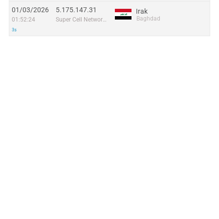
01/03/2026
5.175.147.31
Irak
Baghdad
01:52:24
Super Cell Network for Internet Services LTD
3s