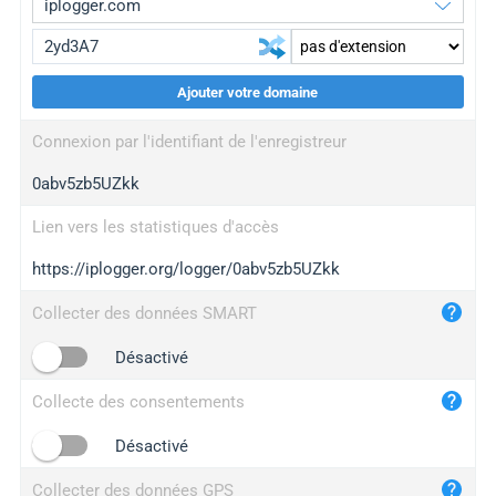
Ajouter votre domaine
iplogger.org
upgrade
Connexion par l'identifiant de l'enregistreur
wl.gl
upgrade
0abv5zb5UZkk
ed.tc
upgrade
bc.ax
upgrade
Lien vers les statistiques d'accès
https://iplogger.org/logger/0abv5zb5UZkk
iplogger.com
maper.info
Collecter des données SMART
iplogger.co
Désactivé
2no.co
Collecte des consentements
yip.su
iplogger.info
Désactivé
iplog.co
Collecter des données GPS