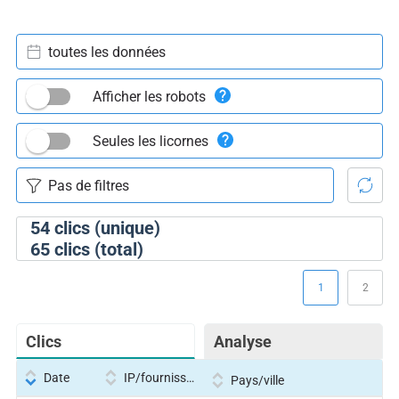
toutes les données
Afficher les robots
Seules les licornes
54
clics (unique)
65
clics (total)
1
2
Clics
Analyse
Date
IP/fournisseur
Pays/ville