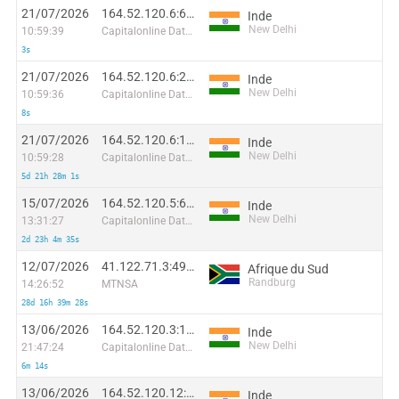
21/07/2026
164.52.120.6:64350
Inde
New Delhi
10:59:39
Capitalonline Data Service (HK) Co
3s
21/07/2026
164.52.120.6:21473
Inde
New Delhi
10:59:36
Capitalonline Data Service (HK) Co
8s
21/07/2026
164.52.120.6:1843
Inde
New Delhi
10:59:28
Capitalonline Data Service (HK) Co
5d 21h 28m 1s
15/07/2026
164.52.120.5:63981
Inde
New Delhi
13:31:27
Capitalonline Data Service (HK) Co
2d 23h 4m 35s
12/07/2026
41.122.71.3:49606
Afrique du Sud
Randburg
14:26:52
MTNSA
28d 16h 39m 28s
13/06/2026
164.52.120.3:1867
Inde
New Delhi
21:47:24
Capitalonline Data Service (HK) Co
6m 14s
13/06/2026
164.52.120.12:14589
Inde