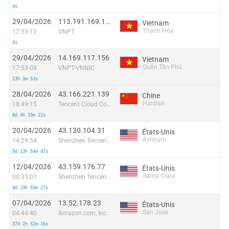
4s
29/04/2026
113.191.169.150
Vietnam
Thanh Hóa
17:53:12
VNPT
4s
29/04/2026
14.169.117.156
Vietnam
Quận Tân Phú
17:53:08
VNPT-VNNIC
23h 3m 53s
28/04/2026
43.166.221.139
Chine
Haidian
18:49:15
Tencent Cloud Computing (Beijing) Co
8d 4h 19m 21s
20/04/2026
43.130.104.31
États-Unis
Ashburn
14:29:54
Shenzhen Tencent Computer Systems Company Limited
8d 13h 54m 47s
12/04/2026
43.159.176.77
États-Unis
Santa Clara
00:35:07
Shenzhen Tencent Computer Systems Company Limited
4d 19h 50m 27s
07/04/2026
13.52.178.23
États-Unis
San Jose
04:44:40
Amazon.com, Inc.
37d 2h 52m 16s