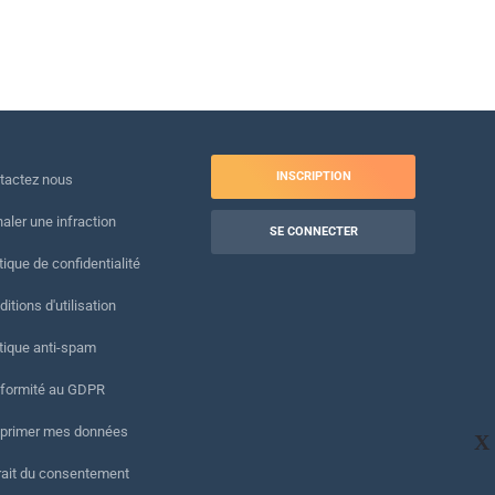
INSCRIPTION
tactez nous
naler une infraction
SE CONNECTER
tique de confidentialité
itions d'utilisation
itique anti-spam
formité au GDPR
primer mes données
X
rait du consentement