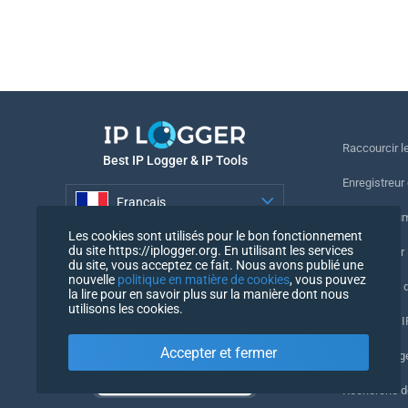
Raccourcir le
Best IP Logger & IP Tools
Enregistreur
Français
Suivre le nu
Les cookies sont utilisés pour le bon fonctionnement
Français
du site https://iplogger.org. En utilisant les services
Enregistreur 
du site, vous acceptez ce fait. Nous avons publié une
nouvelle
politique en matière de cookies
, vous pouvez
Vérification 
la lire pour en savoir plus sur la manière dont nous
utilisons les cookies.
Compteurs IP
Accepter et fermer
Mon UserAg
Recherche 