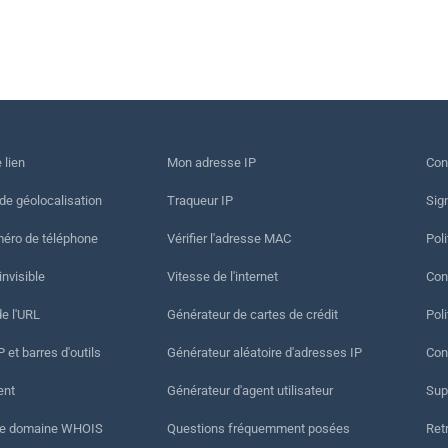
 lien
Mon adresse IP
Con
 de géolocalisation
Traqueur IP
Sig
méro de téléphone
Vérifier l'adresse MAC
Poli
invisible
Vitesse de l'internet
Cond
de l'URL
Générateur de cartes de crédit
Pol
 et barres d'outils
Générateur aléatoire d'adresses IP
Con
ent
Générateur d'agent utilisateur
Sup
de domaine WHOIS
Questions fréquemment posées
Ret