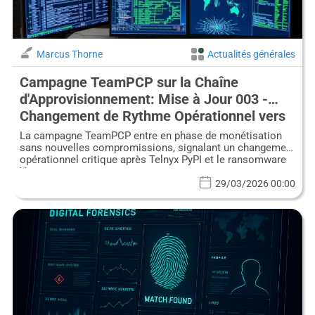
Marcus Thorne
Actualités générales
Campagne TeamPCP sur la Chaîne
d'Approvisionnement: Mise à Jour 003 -
Changement de Rythme Opérationnel vers
la Monétisation, l'Infiltration Stagne
La campagne TeamPCP entre en phase de monétisation
sans nouvelles compromissions, signalant un changement
opérationnel critique après Telnyx PyPI et le ransomware
Vect.
29/03/2026 00:00