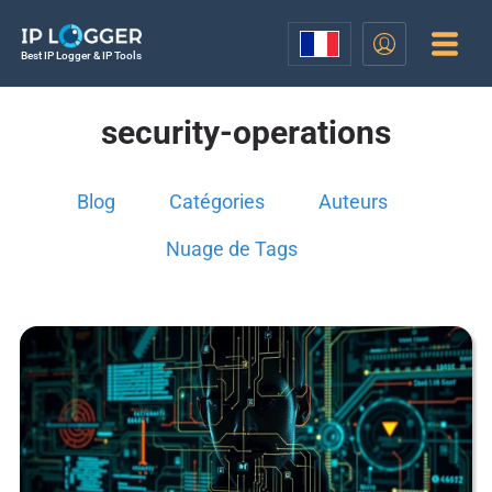
Best IP Logger & IP Tools
security-operations
Blog
Catégories
Auteurs
Nuage de Tags