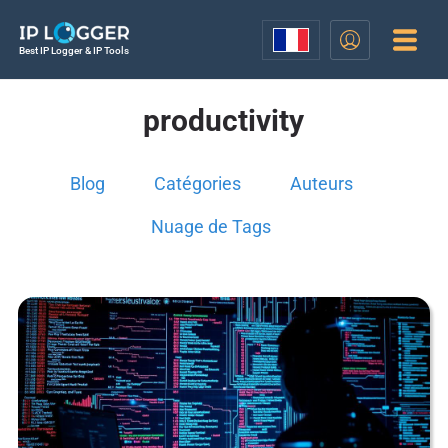
Best IP Logger & IP Tools
productivity
Blog
Catégories
Auteurs
Nuage de Tags