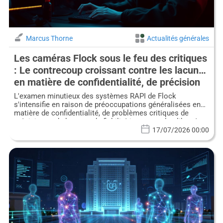
Marcus Thorne
Actualités générales
Les caméras Flock sous le feu des critiques
: Le contrecoup croissant contre les lacunes
en matière de confidentialité, de précision
et de fiabilité des RAPI
L'examen minutieux des systèmes RAPI de Flock
s'intensifie en raison de préoccupations généralisées en
matière de confidentialité, de problèmes critiques de
précision et de lacunes de fiabilité impactant les libertés
civiles et la confiance publique.
17/07/2026 00:00