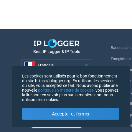
Raccourcir le
Best IP Logger & IP Tools
Enregistreur
Français
Suivre le nu
Les cookies sont utilisés pour le bon fonctionnement
Français
du site https://iplogger.org. En utilisant les services
Enregistreur 
du site, vous acceptez ce fait. Nous avons publié une
nouvelle
politique en matière de cookies
, vous pouvez
Vérification 
la lire pour en savoir plus sur la manière dont nous
utilisons les cookies.
Compteurs IP
Accepter et fermer
Mon UserAg
Recherche 