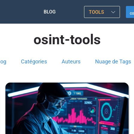
BLOG
TOOLS
C
osint-tools
log
Catégories
Auteurs
Nuage de Tags