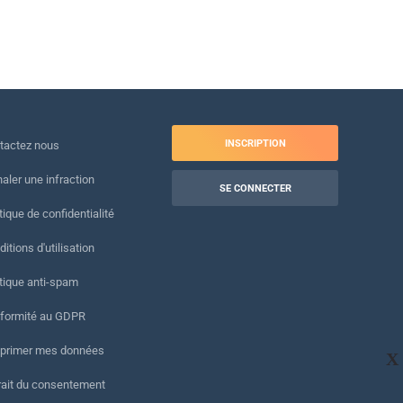
INSCRIPTION
tactez nous
naler une infraction
SE CONNECTER
tique de confidentialité
itions d'utilisation
itique anti-spam
formité au GDPR
primer mes données
X
rait du consentement