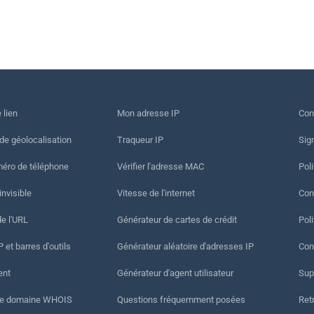
 lien
Mon adresse IP
Con
 de géolocalisation
Traqueur IP
Sig
méro de téléphone
Vérifier l'adresse MAC
Poli
invisible
Vitesse de l'internet
Cond
de l'URL
Générateur de cartes de crédit
Pol
 et barres d'outils
Générateur aléatoire d'adresses IP
Con
ent
Générateur d'agent utilisateur
Sup
de domaine WHOIS
Questions fréquemment posées
Ret