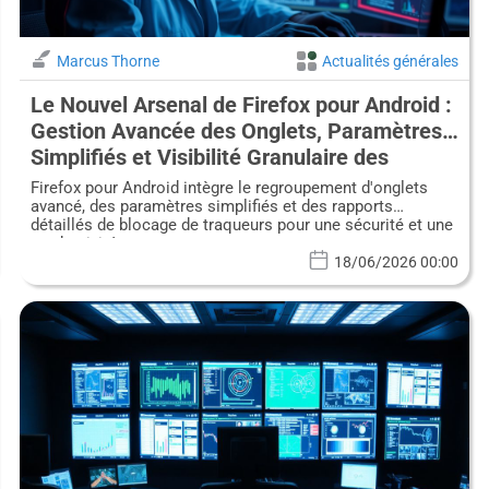
Marcus Thorne
Actualités générales
Le Nouvel Arsenal de Firefox pour Android :
Gestion Avancée des Onglets, Paramètres
Simplifiés et Visibilité Granulaire des
Traqueurs pour les Professionnels de la
Firefox pour Android intègre le regroupement d'onglets
Cybersécurité
avancé, des paramètres simplifiés et des rapports
détaillés de blocage de traqueurs pour une sécurité et une
productivité accrues.
18/06/2026 00:00