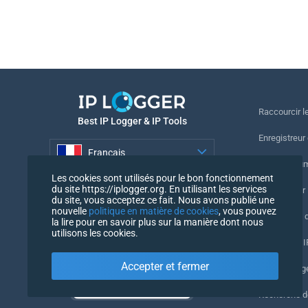
Raccourcir le
Best IP Logger & IP Tools
Enregistreur
Français
Suivre le nu
Les cookies sont utilisés pour le bon fonctionnement
Français
du site https://iplogger.org. En utilisant les services
Enregistreur 
du site, vous acceptez ce fait. Nous avons publié une
nouvelle
politique en matière de cookies
, vous pouvez
Vérification 
la lire pour en savoir plus sur la manière dont nous
utilisons les cookies.
Compteurs IP
Accepter et fermer
Mon UserAg
Recherche 