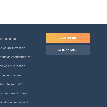
INSCRIPTION
tactez nous
naler une infraction
SE CONNECTER
tique de confidentialité
itions d'utilisation
itique anti-spam
formité au GDPR
primer mes données
X
rait du consentement