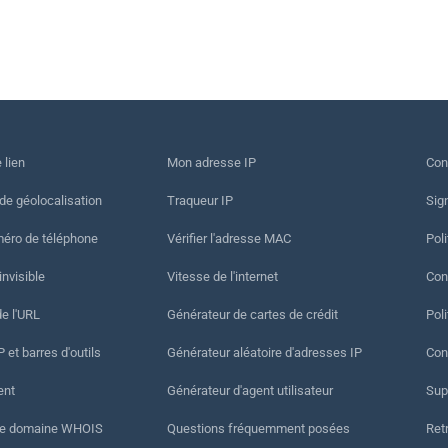
 lien
Mon adresse IP
Con
 de géolocalisation
Traqueur IP
Sig
méro de téléphone
Vérifier l'adresse MAC
Poli
invisible
Vitesse de l'internet
Cond
de l'URL
Générateur de cartes de crédit
Pol
 et barres d'outils
Générateur aléatoire d'adresses IP
Con
ent
Générateur d'agent utilisateur
Sup
de domaine WHOIS
Questions fréquemment posées
Ret