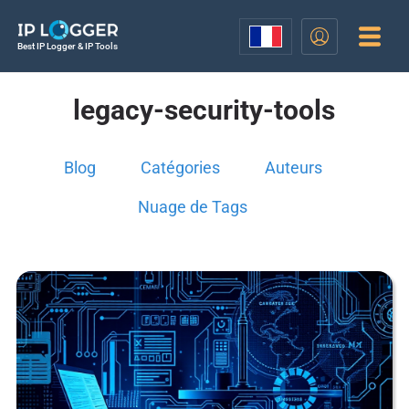
Best IP Logger & IP Tools
legacy-security-tools
Blog
Catégories
Auteurs
Nuage de Tags