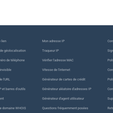
 lien
Mon adresse IP
Con
 de géolocalisation
Traqueur IP
Sig
méro de téléphone
Vérifier l'adresse MAC
Poli
invisible
Vitesse de l'internet
Cond
de l'URL
Générateur de cartes de crédit
Pol
 et barres d'outils
Générateur aléatoire d'adresses IP
Con
ent
Générateur d'agent utilisateur
Sup
de domaine WHOIS
Questions fréquemment posées
Ret