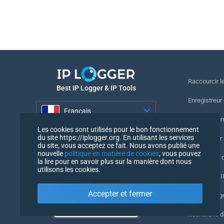
Raccourcir le
Best IP Logger & IP Tools
Enregistreur
Français
Suivre le nu
Les cookies sont utilisés pour le bon fonctionnement
Français
du site https://iplogger.org. En utilisant les services
Enregistreur 
du site, vous acceptez ce fait. Nous avons publié une
nouvelle
politique en matière de cookies
, vous pouvez
Vérification 
la lire pour en savoir plus sur la manière dont nous
utilisons les cookies.
Compteurs IP
Accepter et fermer
Mon UserAg
Recherche 