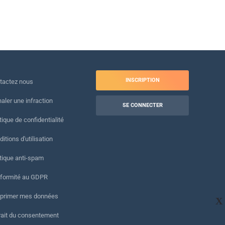
INSCRIPTION
tactez nous
naler une infraction
SE CONNECTER
tique de confidentialité
itions d'utilisation
itique anti-spam
formité au GDPR
primer mes données
X
rait du consentement