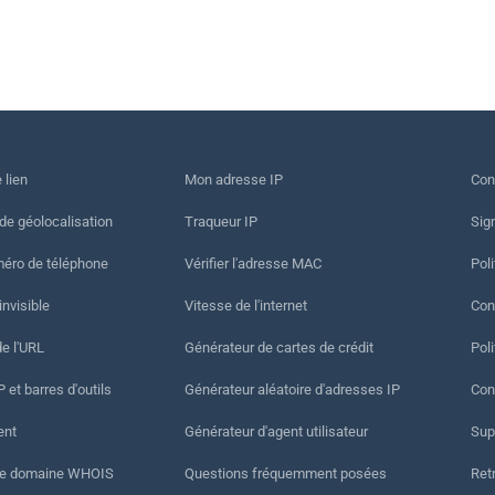
 lien
Mon adresse IP
Con
 de géolocalisation
Traqueur IP
Sig
méro de téléphone
Vérifier l'adresse MAC
Poli
invisible
Vitesse de l'internet
Cond
de l'URL
Générateur de cartes de crédit
Pol
 et barres d'outils
Générateur aléatoire d'adresses IP
Con
ent
Générateur d'agent utilisateur
Sup
de domaine WHOIS
Questions fréquemment posées
Ret