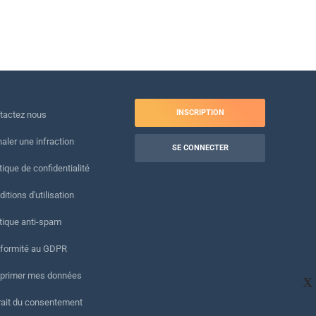
INSCRIPTION
tactez nous
naler une infraction
SE CONNECTER
tique de confidentialité
itions d'utilisation
itique anti-spam
formité au GDPR
primer mes données
X
rait du consentement