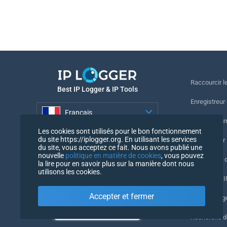
Raccourcir le
Best IP Logger & IP Tools
Enregistreur
Français
Suivre le nu
Les cookies sont utilisés pour le bon fonctionnement
Français
du site https://iplogger.org. En utilisant les services
Enregistreur 
du site, vous acceptez ce fait. Nous avons publié une
nouvelle
politique en matière de cookies
, vous pouvez
Vérification 
la lire pour en savoir plus sur la manière dont nous
utilisons les cookies.
Compteurs IP
Accepter et fermer
Mon UserAg
Recherche 