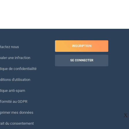
INSCRIPTION
tactez nous
naler une infraction
SE CONNECTER
tique de confidentialité
itions d'utilisation
itique anti-spam
formité au GDPR
primer mes données
X
rait du consentement