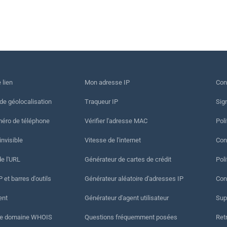
 lien
Mon adresse IP
Con
 de géolocalisation
Traqueur IP
Sig
méro de téléphone
Vérifier l'adresse MAC
Poli
invisible
Vitesse de l'internet
Cond
de l'URL
Générateur de cartes de crédit
Pol
 et barres d'outils
Générateur aléatoire d'adresses IP
Con
ent
Générateur d'agent utilisateur
Sup
de domaine WHOIS
Questions fréquemment posées
Ret