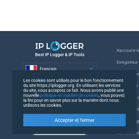
Raccourcir le
Best IP Logger & IP Tools
Enregistreur
Français
Suivre le nu
Les cookies sont utilisés pour le bon fonctionnement
Français
du site https://iplogger.org. En utilisant les services
Enregistreur 
du site, vous acceptez ce fait. Nous avons publié une
nouvelle
politique en matière de cookies
, vous pouvez
Vérification 
la lire pour en savoir plus sur la manière dont nous
utilisons les cookies.
Compteurs IP
Accepter et fermer
Mon UserAg
Recherche 