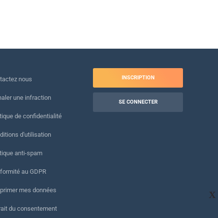
INSCRIPTION
tactez nous
naler une infraction
SE CONNECTER
tique de confidentialité
itions d'utilisation
itique anti-spam
formité au GDPR
primer mes données
X
rait du consentement