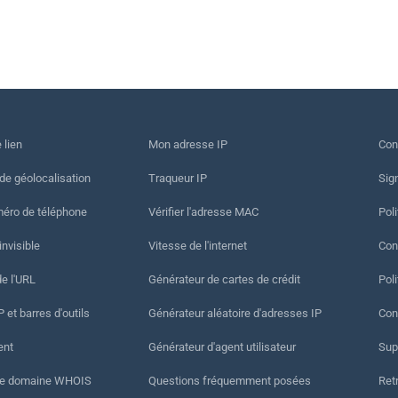
 lien
Mon adresse IP
Con
 de géolocalisation
Traqueur IP
Sig
méro de téléphone
Vérifier l'adresse MAC
Poli
invisible
Vitesse de l'internet
Cond
de l'URL
Générateur de cartes de crédit
Pol
 et barres d'outils
Générateur aléatoire d'adresses IP
Con
ent
Générateur d'agent utilisateur
Sup
de domaine WHOIS
Questions fréquemment posées
Ret