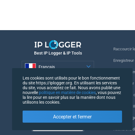
Raccourcir le
Best IP Logger & IP Tools
Enregistreur
Français
Suivre le nu
Les cookies sont utilisés pour le bon fonctionnement
Français
du site https://iplogger.org. En utilisant les services
Enregistreur 
du site, vous acceptez ce fait. Nous avons publié une
nouvelle
politique en matière de cookies
, vous pouvez
Vérification 
la lire pour en savoir plus sur la manière dont nous
utilisons les cookies.
Compteurs IP
Accepter et fermer
Mon UserAg
Recherche 