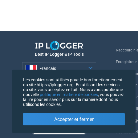
Raccourcir le
Best IP Logger & IP Tools
Enregistreur
Français
Suivre le nu
Les cookies sont utilisés pour le bon fonctionnement
Français
du site https://iplogger.org. En utilisant les services
Enregistreur 
du site, vous acceptez ce fait. Nous avons publié une
nouvelle
politique en matière de cookies
, vous pouvez
Vérification 
la lire pour en savoir plus sur la manière dont nous
utilisons les cookies.
Compteurs IP
Accepter et fermer
Mon UserAg
Recherche 