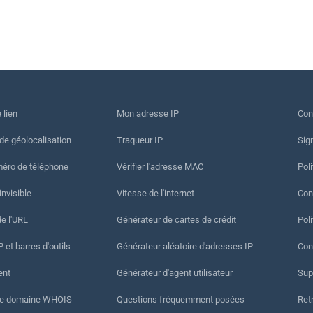
 lien
Mon adresse IP
Con
 de géolocalisation
Traqueur IP
Sig
méro de téléphone
Vérifier l'adresse MAC
Poli
invisible
Vitesse de l'internet
Cond
de l'URL
Générateur de cartes de crédit
Pol
 et barres d'outils
Générateur aléatoire d'adresses IP
Con
ent
Générateur d'agent utilisateur
Sup
de domaine WHOIS
Questions fréquemment posées
Ret