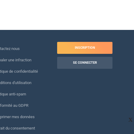
INSCRIPTION
tactez nous
naler une infraction
SE CONNECTER
tique de confidentialité
itions d'utilisation
itique anti-spam
formité au GDPR
primer mes données
X
rait du consentement