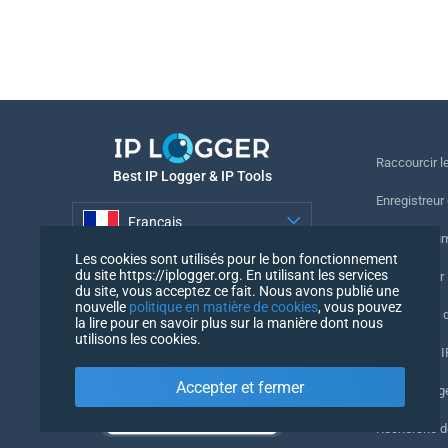
Raccourcir le
Best IP Logger & IP Tools
Enregistreur
Français
Suivre le nu
Les cookies sont utilisés pour le bon fonctionnement
Français
du site https://iplogger.org. En utilisant les services
Enregistreur 
du site, vous acceptez ce fait. Nous avons publié une
nouvelle
politique en matière de cookies
, vous pouvez
Vérification 
la lire pour en savoir plus sur la manière dont nous
utilisons les cookies.
Compteurs IP
Accepter et fermer
Mon UserAg
Recherche 