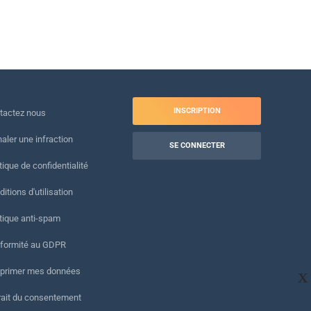
INSCRIPTION
tactez nous
naler une infraction
SE CONNECTER
tique de confidentialité
itions d'utilisation
itique anti-spam
formité au GDPR
primer mes données
X
rait du consentement