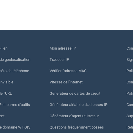
 lien
Mon adresse IP
Con
 de géolocalisation
Traqueur IP
Sig
méro de téléphone
Vérifier l'adresse MAC
Poli
invisible
Vitesse de l'internet
Cond
de l'URL
Générateur de cartes de crédit
Pol
 et barres d'outils
Générateur aléatoire d'adresses IP
Con
ent
Générateur d'agent utilisateur
Sup
de domaine WHOIS
Questions fréquemment posées
Ret