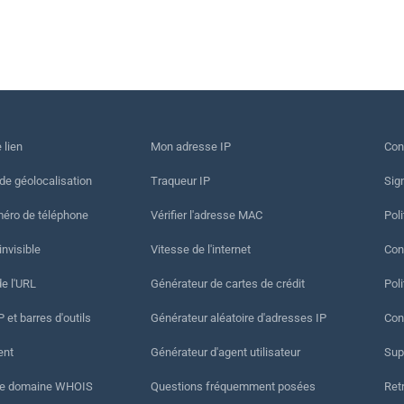
 lien
Mon adresse IP
Con
 de géolocalisation
Traqueur IP
Sig
méro de téléphone
Vérifier l'adresse MAC
Poli
invisible
Vitesse de l'internet
Cond
de l'URL
Générateur de cartes de crédit
Pol
 et barres d'outils
Générateur aléatoire d'adresses IP
Con
ent
Générateur d'agent utilisateur
Sup
de domaine WHOIS
Questions fréquemment posées
Ret