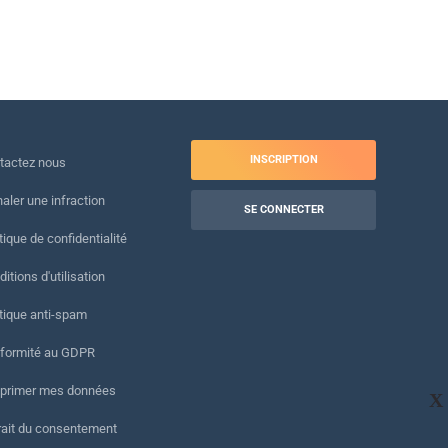
INSCRIPTION
tactez nous
naler une infraction
SE CONNECTER
tique de confidentialité
itions d'utilisation
itique anti-spam
formité au GDPR
primer mes données
X
rait du consentement