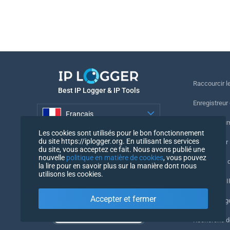
Raccourcir le
Best IP Logger & IP Tools
Enregistreur
Français
Suivre le nu
Les cookies sont utilisés pour le bon fonctionnement
Français
du site https://iplogger.org. En utilisant les services
Enregistreur 
du site, vous acceptez ce fait. Nous avons publié une
nouvelle
politique en matière de cookies
, vous pouvez
Vérification 
la lire pour en savoir plus sur la manière dont nous
utilisons les cookies.
Compteurs IP
Accepter et fermer
Mon UserAg
Recherche 