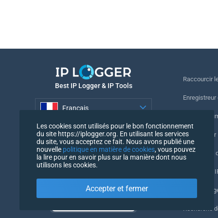
Raccourcir le
Best IP Logger & IP Tools
Enregistreur
Français
Suivre le nu
Les cookies sont utilisés pour le bon fonctionnement
Français
du site https://iplogger.org. En utilisant les services
Enregistreur 
du site, vous acceptez ce fait. Nous avons publié une
nouvelle
politique en matière de cookies
, vous pouvez
Vérification 
la lire pour en savoir plus sur la manière dont nous
utilisons les cookies.
Compteurs IP
Accepter et fermer
Mon UserAg
Recherche 