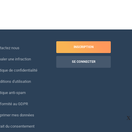
INSCRIPTION
tactez nous
naler une infraction
SE CONNECTER
tique de confidentialité
itions d'utilisation
itique anti-spam
formité au GDPR
primer mes données
X
rait du consentement