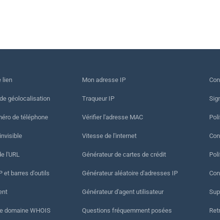
 lien
Mon adresse IP
Con
 de géolocalisation
Traqueur IP
Sig
méro de téléphone
Vérifier l'adresse MAC
Poli
invisible
Vitesse de l'internet
Cond
de l'URL
Générateur de cartes de crédit
Pol
 et barres d'outils
Générateur aléatoire d'adresses IP
Con
ent
Générateur d'agent utilisateur
Sup
de domaine WHOIS
Questions fréquemment posées
Ret