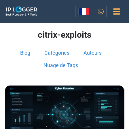
Best IP Logger & IP Tools
citrix-exploits
Blog
Catégories
Auteurs
Nuage de Tags