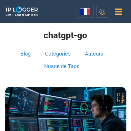
Best IP Logger & IP Tools
chatgpt-go
Blog
Catégories
Auteurs
Nuage de Tags