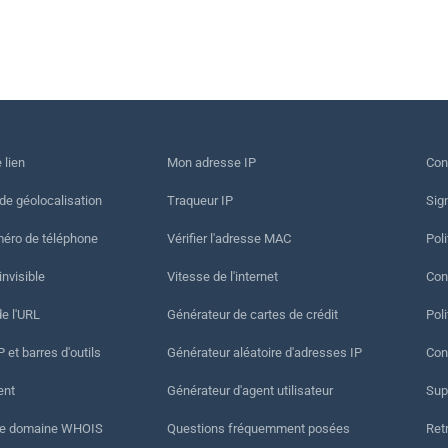
 lien
Mon adresse IP
Con
 de géolocalisation
Traqueur IP
Sig
méro de téléphone
Vérifier l'adresse MAC
Poli
invisible
Vitesse de l'internet
Cond
de l'URL
Générateur de cartes de crédit
Pol
 et barres d'outils
Générateur aléatoire d'adresses IP
Con
ent
Générateur d'agent utilisateur
Sup
de domaine WHOIS
Questions fréquemment posées
Ret