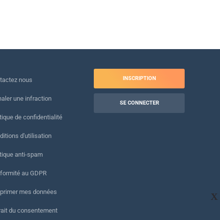
INSCRIPTION
tactez nous
naler une infraction
SE CONNECTER
tique de confidentialité
itions d'utilisation
itique anti-spam
formité au GDPR
primer mes données
X
rait du consentement