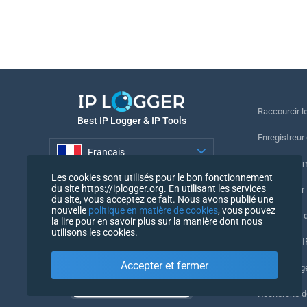
Raccourcir le
Best IP Logger & IP Tools
Enregistreur
Français
Suivre le nu
Les cookies sont utilisés pour le bon fonctionnement
Français
du site https://iplogger.org. En utilisant les services
Enregistreur 
du site, vous acceptez ce fait. Nous avons publié une
nouvelle
politique en matière de cookies
, vous pouvez
Vérification 
la lire pour en savoir plus sur la manière dont nous
utilisons les cookies.
Compteurs IP
Accepter et fermer
Mon UserAg
Recherche 