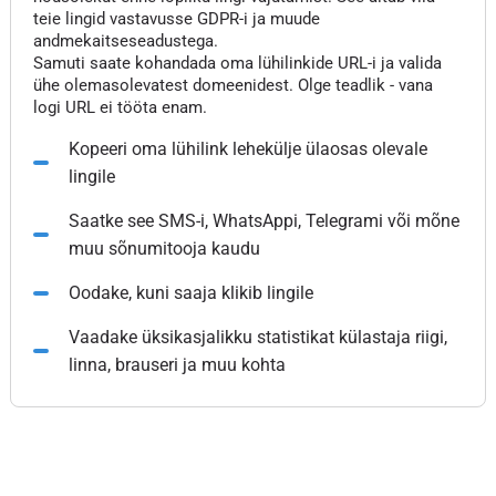
teie lingid vastavusse GDPR-i ja muude
andmekaitseseadustega.
Samuti saate kohandada oma lühilinkide URL-i ja valida
ühe olemasolevatest domeenidest. Olge teadlik - vana
logi URL ei tööta enam.
Kopeeri oma lühilink lehekülje ülaosas olevale
lingile
Saatke see SMS-i, WhatsAppi, Telegrami või mõne
muu sõnumitooja kaudu
Oodake, kuni saaja klikib lingile
Vaadake üksikasjalikku statistikat külastaja riigi,
linna, brauseri ja muu kohta