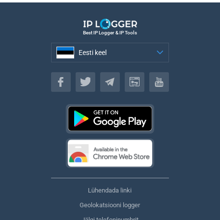
Best IP Logger & IP Tools
Eesti keel
Eesti keel
Lühendada linki
Geolokatsiooni logger
Jälgi telefoninumbrit