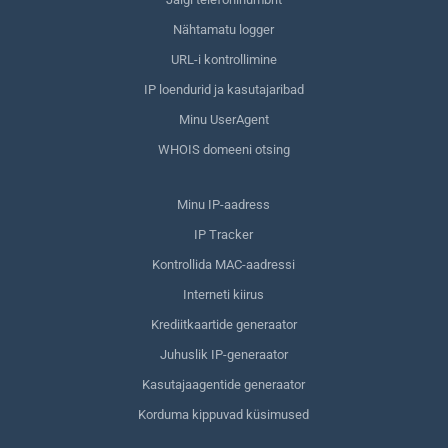
Nähtamatu logger
URL-i kontrollimine
IP loendurid ja kasutajaribad
Minu UserAgent
WHOIS domeeni otsing
Minu IP-aadress
IP Tracker
Kontrollida MAC-aadressi
Interneti kiirus
Krediitkaartide generaator
Juhuslik IP-generaator
Kasutajaagentide generaator
Korduma kippuvad küsimused