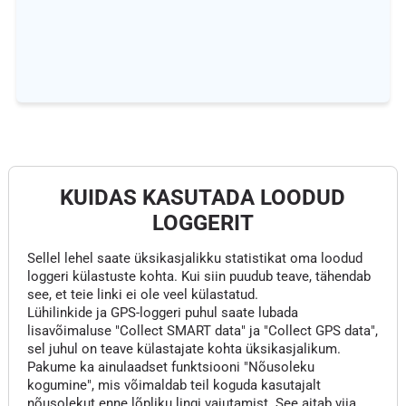
KUIDAS KASUTADA LOODUD
LOGGERIT
Sellel lehel saate üksikasjalikku statistikat oma loodud
loggeri külastuste kohta. Kui siin puudub teave, tähendab
see, et teie linki ei ole veel külastatud.
Lühilinkide ja GPS-loggeri puhul saate lubada
lisavõimaluse "Collect SMART data" ja "Collect GPS data",
sel juhul on teave külastajate kohta üksikasjalikum.
Pakume ka ainulaadset funktsiooni "Nõusoleku
kogumine", mis võimaldab teil koguda kasutajalt
nõusolekut enne lõpliku lingi vajutamist. See aitab viia