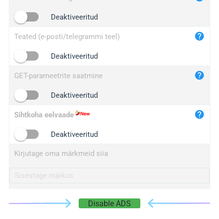
iplogger.cn
Deaktiveeritud
Teated (e-posti/telegrammi teel)
Deaktiveeritud
GET-parameetrite saatmine
Deaktiveeritud
Sihtkoha eelvaade
Deaktiveeritud
Kirjutage oma märkmeid siia
Disable ADS