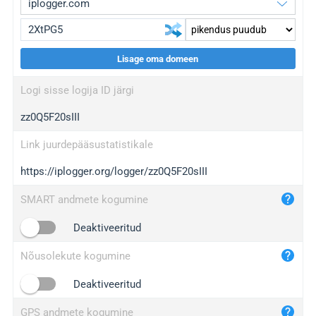
Lisage oma domeen
iplogger.org
upgrade
Logi sisse logija ID järgi
wl.gl
upgrade
zz0Q5F20sIII
ed.tc
upgrade
bc.ax
upgrade
Link juurdepääsustatistikale
https://iplogger.org/logger/zz0Q5F20sIII
iplogger.com
maper.info
SMART andmete kogumine
iplogger.co
Deaktiveeritud
2no.co
Nõusolekute kogumine
yip.su
iplogger.info
Deaktiveeritud
iplog.co
GPS andmete kogumine