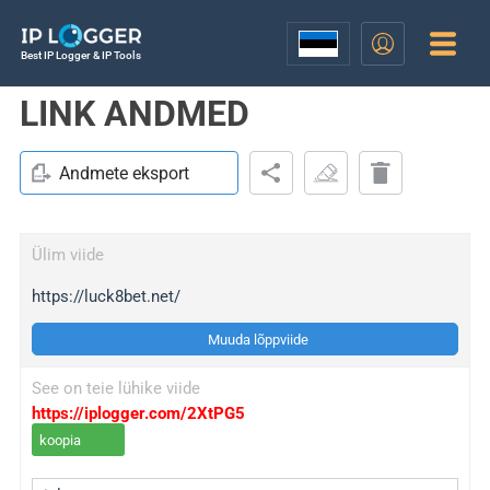
Best IP Logger & IP Tools
LINK ANDMED
Andmete eksport
Ülim viide
https://luck8bet.net/
Muuda lõppviide
See on teie lühike viide
https://iplogger.com/2XtPG5
koopia