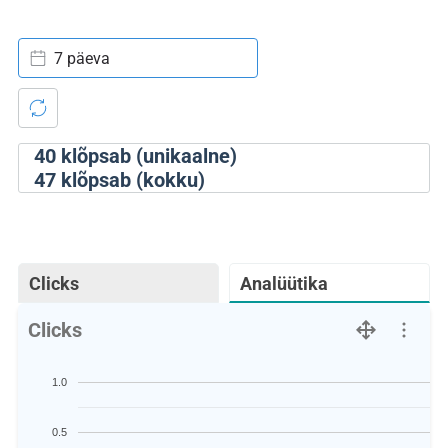
7 päeva
40
klõpsab (unikaalne)
47
klõpsab (kokku)
Clicks
Analüütika
Clicks
1.0
0.5